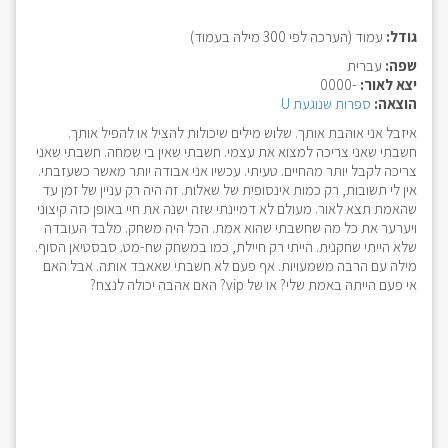
גודל:
עמוד (הערכה לפי 300 מילה בעמוד)
שפה:
עברית
יצא לאור:
-0000
הוצאה:
ספרות שנוגעת U
איזבל אני אוהבת אותך. שלוש מילים שיכולות להציל או להפיל אותך.
חשבתי שאני צריכה למצוא את עצמי. חשבתי שאין בי שמחה. חשבתי שאני
צריכה לקבל יותר מהחיים. טעיתי. עכשיו אני אבודה יותר מאשר כשעזבתי.
אין לי תשובות, רק כמות אינסופית של שאלות. זה היה רק עניין של זמן עד
שהאמת תצא לאור. מעולם לא דמיינתי שזה ישנה את חיי באופן כזה קיצוני
ויערער את כל מה שחשבתי שהוא אמת. הכל היה משחק. מלבד העובדה
שלא הייתי שחקנית. הייתי רק חיילת, כמו במשחק שח-מט. סבסטיאן הסוף.
מילה עם הרבה משמעויות. אף פעם לא חשבתי שאאבד אותה. אבל האם
אי פעם הייתה באמת שלי? או של vip? האם אהבה יכולה לנצח?