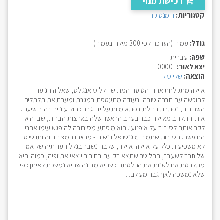
רכישת מנוי
קטגוריות:
רומנטיקה
גודל:
עמוד (הערכה לפי 300 מילה בעמוד)
שפה:
עברית
יצא לאור:
-0000
הוצאה:
שלי סול
איילה מתקלחת אחרי הטיסה המתישה ללוס אנג'לס, שאליה הגיעה
לחופשה עם חברה טובה. בעודה מתעטפת במגבת ומערת את תלתליה
השחורים, נפתחת הדלת בפתאומיות על ידי גבר כחול עיניים וזהוב שיער...
איתן התלהב מאיילה כבר בערב הראשון שלה בארצות הברית, שבו הוא
לקח אותה לסיבוב על אופנועו. הוא מופתע מסירובה להיפגש עימו אחרי
החופשה. הסיבות שתמיד מיגנטו אליו נשים - מראהו המצודד והיותו טייס
לא משפיעות כלל על איילה! איילה, שלבה נשבר בגלל הערותיה של אמו
של חבר לשעבר, החליטה שתצא רק עם בחורים יוצאי אתיופיה, כמוה. היא
מתלבטת אם לשנות את החלטתה כשהיא מבינה שהיא נמשכת לאיתן כפי
שלא נמשכה לאף גבר מעולם...