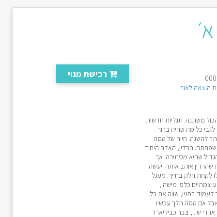
א׳
רכישת מנוי
 הוצאה לאור
כול משתנה. תגליות חדשות
לגבי כל מה שהיה ברור
ותר להשגה. חייה של טסה
שפחתה. הרדין, האדם היחיד
גדול שהיא מסתירה. אך
 שהרדין אוהב אותה ויעשה
לו לקחת חלק בחייך. מעגל
וצמתיים כלפי מישהו,
עמוד בפניו, שווה את כל
אבל אם טסה תלך עכשיו
אחרי ש..., צבר כביליארד