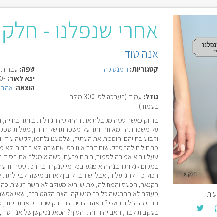
אחרי שנפלנו - חלק 
אנה טוד
קטגוריות:
רומנטיקה
שפה:
עברית
יצא לאור:
-0000
הוצאה:
אהבות
גודל:
עמוד (הערכה לפי 300 מילה
בעמוד)
בדיוק כאשר טסה מקבלת את ההחלטה הגורלית ביותר בחייה, ה
על משפחתה, ומאוחר יותר על משפחתו של הרדין, מעלות ספק 
וקבוע בחייהם והופכות את העתיד, שלמענו נלחמו, לקשה עוד י
מתחילים להתפרק. שום דבר אינו כפי שחשבה. לא חבריה. לא מ
שעליו היא אמורה לסמוך, רותח מזעם, כשהוא מגלה את הסוד ה
במקום לגלות הבנה הוא פוגע בכל מי שנקרה בדרכו. טסה יודעת
הכול כדי להגן עליה, אבל יש הבדל בין לאהוב מישהו לבין לתת 
הקנאה, הכעס והמחילה, מתיש. היא מעולם לא חשה רגשות כה ע
ות:
מעולם לא התרגשה כל כך מנשיקה. האם הלהט הזה, שאי אפשר ל
הדרמה הנלווית אליו? האהבה היתה הדבק שהחזיק אותם יחד, 
בעקבות לבה, האם יהיה זה... הסוף? הפאקנפיקשן של אנה טוד, 