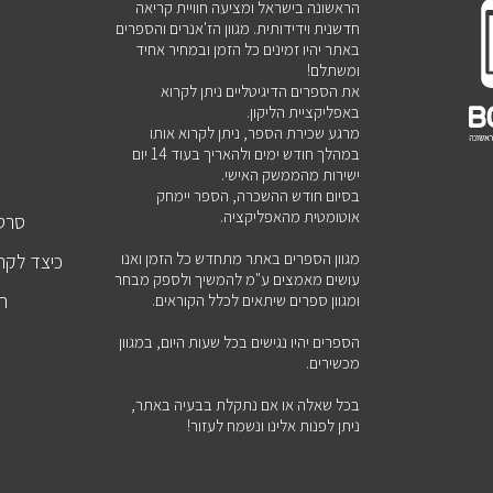
הראשונה בישראל ומציעה חוויית קריאה
חדשנית וידידותית. מגוון הז'אנרים והספרים
באתר יהיו זמינים כל הזמן ובמחיר אחיד
ומשתלם!
את הספרים הדיגיטליים ניתן לקרוא
באפליקציית הליקון.
מרגע שכירת הספר, ניתן לקרוא אותו
במהלך חודש ימים ולהאריך בעוד 14 יום
ישירות מהממשק האישי.
בסיום חודש ההשכרה, הספר יימחק
אוטומטית מהאפליקציה.
סרטו
מגוון הספרים באתר מתחדש כל הזמן ואנו
כיצד לקר
עושים מאמצים ע"מ להמשיך ולספק מבחר
הט
ומגוון ספרים שיתאים לכלל הקוראים.
הספרים יהיו נגישים בכל שעות היום, במגוון
מכשירים.
ש
בכל שאלה או אם נתקלת בבעיה באתר,
ניתן לפנות אלינו ונשמח לעזור!