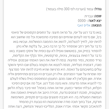
גודל:
עמוד (הערכה לפי 300 מילה בעמוד)
שפה:
עברית
יצא לאור:
-0000
הוצאה:
אליס זאבי
בואו נדבר רגע על יופי, על מראה חיצוני. על החופים הקסומים של מיאמי
ביץ', שם נדמה לעתים שהחיים הם מסיבה מתמשכת וכל מה שחשוב הוא
להיות יפה, לחייך למצלמה, להשיג את התמונה המושלמת. ועכשיו בואו
נדבר על חיוך רחב שמסתיר כל כך הרבה כאב, על צלקות שלא ניתן
להסתיר במייק אפ, בפוטושופ ואפילו לא עם כוסית של וויסקי משובח. בואו
נדבר על דמויות צבעוניות, ציניות, סרקסטיות, ויחד נקלף את הקליפות,
נוריד מסכות, נסיר מחיצות. ננסה לראות את האני האמתי שבפנים. אמיליה
מונרו, דוגמנית מצליחה, מנסה למצוא את מקומה בעולם שבו הזיוף והשקר
עולים בחשיבותם על האמת. היא מרגישה שהיא חייבת להיות יותר מפרצוף
יפה שמרוח על שערי המגזינים. אילו רק הגברים היו מבינים ומתייחסים אליה
אחרת. ושון מקלארן לא שונה מהם. החוצפן המחוספס כאילו נשלח לעולם
כדי להוציא אותה מדעתה. והוא נהנה מכל רגע. אבל מה אם קיים הסיכוי
הקלוש, הבלתי אפשרי כמעט, שיראה אותה באמת? זואי פיבר בעלת הלשון
העוקצנית, סוכנת דוגמנים נודעת, מכירה היטב את תעשיית האופנה ואת
הנפשות הפועלות בה. היא חובבת סטוצים עם גברים סקסיים, משתמשת
וזורקת, אבל בתוך תוכה מודה שההתנהגות הזו נובעת רק מהפחד
להתאכזב מקשר אמתי. אנדרו אוונס, הפלייבוי העשיר והנחשק, רוצה אותה