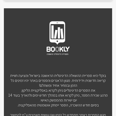
בוקלי היא ספריית ההשאלה הדיגיטלית הראשונה בישראל ומציעה חוויית
קריאה חדשנית וידידותית. מגוון הז'אנרים והספרים באתר יהיו זמינים כל
הזמן ובמחיר אחיד ומשתלם!
את הספרים הדיגיטליים ניתן לקרוא באפליקציית הליקון.
מרגע שכירת הספר, ניתן לקרוא אותו במהלך חודש ימים ולהאריך בעוד 14
יום ישירות מהממשק האישי.
בסיום חודש ההשכרה, הספר יימחק אוטומטית מהאפליקציה.
מגוון הספרים באתר מתחדש כל הזמן ואנו עושים מאמצים ע"מ להמשיך