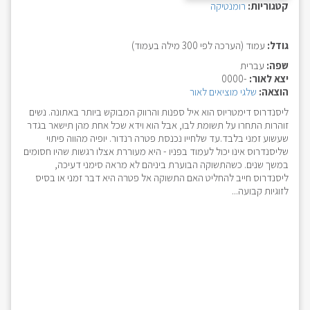
קטגוריות:
רומנטיקה
גודל:
עמוד (הערכה לפי 300 מילה בעמוד)
שפה:
עברית
יצא לאור:
-0000
הוצאה:
שלגי מוציאים לאור
ליסנדרוס דימטריוס הוא איל ספנות והרווק המבוקש ביותר באתונה. נשים
זוהרות התחרו על תשומת לבו, אבל הוא וידא שכל אחת מהן תישאר בגדר
שעשוע זמני בלבד.עד שלחייו נכנסת פטרה רנדור. יופיה מהווה פיתוי
שליסנדרוס אינו יכול לעמוד בפניו - היא מעוררת אצלו רגשות שהיו חסומים
במשך שנים. כשהתשוקה הבוערת ביניהם לא מראה סימני דעיכה,
ליסנדרוס חייב להחליט האם התשוקה אל פטרה היא דבר זמני או בסיס
לזוגיות קבועה...