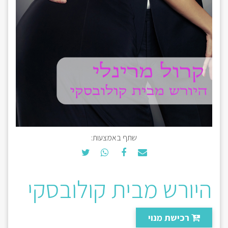
שתף באמצעות:
היורש מבית קולובסקי
רכישת מנוי