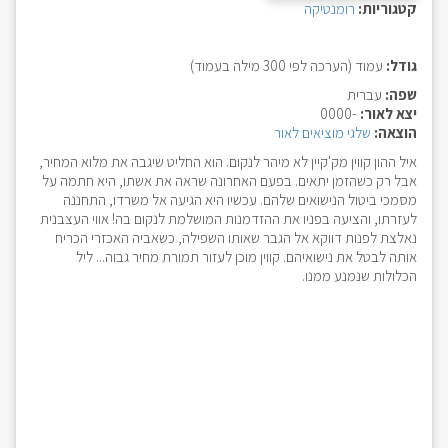
קטגוריות:
רומנטיקה
גודל:
עמוד (הערכה לפי 300 מילה בעמוד)
שפה:
עברית
יצא לאור:
-0000
הוצאה:
שלגי מוציאים לאור
איל ההון קווין מק'קיין לא מיהר לנקום. הוא החליט שיגבה את מלוא המחיר,
אבל רק כשהזמן יתאים. בפעם האחרונה שראה את אשתו, היא חתמה על
מסמכי ביטול הנישואים שלהם. עכשיו היא הגיעה אל משרדו, התחננה
לעזרתו, והציעה בפניו את ההזדמנות המושלמת לנקום בה! אווי העצבנית
נאלצת לפנות דווקא אל הגבר שאותו השפילה, כשאביה האכזרי הכריח
אותה לבטל את נישואיהם. קווין מוכן לעזור תמורת מחיר גבוה... ליל
הכלולות שנמנע ממנו.