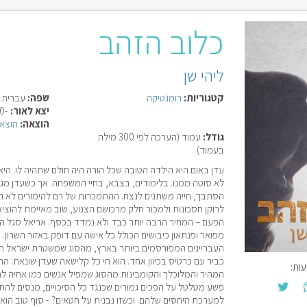
כלוב הזהב
ליהי שן
קטגוריות:
רומנטיקה
שפה:
עברית
יצא לאור:
-0000
הוצאה:
הוצאת
גודל:
עמוד (הערכה לפי 300 מילה
בעמוד)
עדן באום היא הילדה הטובה שכל הורה היה חולם שתהיה לו. הי
לא סוטה ממנו. בלימודים, בצבא, בחיי המשפחה. אך כשעדן מג
הסתבך, חייה משתנים לנצח. ההתמכרות של רם להימורים לא חוק
לרוקן חסכונות ולמכור חלק מרכושם הצנוע, שוב מאיימת להוצ
הפעם – המחיר הרבה יותר כבד ולא נמדד בכסף. אריאל סגל הו
מפואר ופנתאון כיבושים הכולל כל אישה עם דופק באזור השרון
העבריינים המפורסמים ביותר בארץ, מהסוג שמשטרת ישראל רק
כביר עם כרטיס בכיוון אחד. הוא חי כל קלישאה שעדן שונאת: 
ות:
המהיר והמלוכלך והקומבינות מהסוג שמפיל אנשים כמו אחיה לתה
פשע מטלטל על הפכים גמורים שכנגד כל הסיכויים, מנסים להת
למערכת היחסים שלהם. וכשזו נבנית על חטאים? - סוף טוב הוא