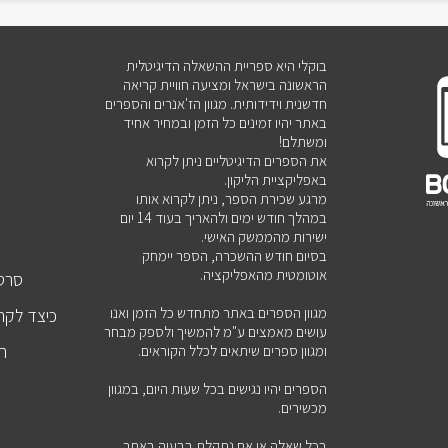
בוקלי היא ספריית ההשאלה הדיגיטלית
הראשונה בישראל ומציעה חוויית קריאה
חדשנית וידידותית. מגוון הז'אנרים והספרים
באתר יהיו זמינים כל הזמן ובמחיר אחיד
ומשתלם!
את הספרים הדיגיטליים ניתן לקרוא
באפליקציית הליקון.
מרגע שכירת הספר, ניתן לקרוא אותו
במהלך חודש ימים ולהאריך בעוד 14 יום
ישירות מהממשק האישי.
בסיום חודש ההשכרה, הספר יימחק
אוטומטית מהאפליקציה.
סרטו
מגוון הספרים באתר מתחדש כל הזמן ואנו
כיצד לקר
עושים מאמצים ע"מ להמשיך ולספק מבחר
הט
ומגוון ספרים שיתאים לכלל הקוראים.
הספרים יהיו נגישים בכל שעות היום, במגוון
מכשירים.
ש
בכל שאלה או אם נתקלת בבעיה באתר,