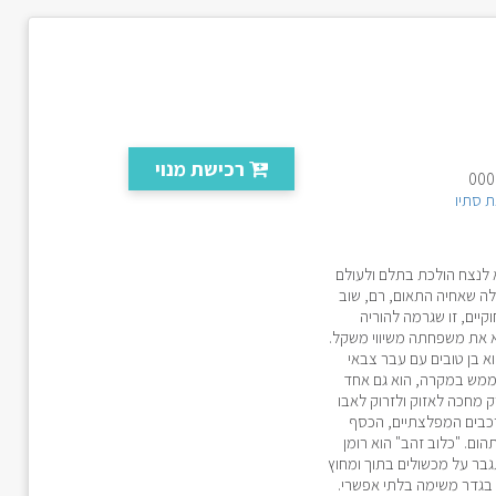
רכישת מנוי
 סתיו
א לנצח הולכת בתלם ולעולם
לה שאחיה התאום, רם, שוב
יים, זו שגרמה להוריה
יא את משפחתה משיווי משקל.
א בן טובים עם עבר צבאי
. ממש במקרה, הוא גם אחד
 מחכה לאזוק ולזרוק לאבו
הרכבים המפלצתיים, הכסף
ום. "כלוב זהב" הוא רומן
גבר על מכשולים בתוך ומחוץ
 בגדר משימה בלתי אפשרי.