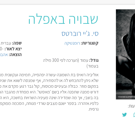
שבויה באפלה
סי. ג'יי רוברטס
קטגוריות:
רומנטיקה
שפה:
עברית
יצא לאור:
-0000
הוצאה:
אהבות
גודל:
עמוד (הערכה לפי 300 מילה
בעמוד)
אוליביה רוּאיס בת השמונה-עשרה יפהפייה, תמימה ועקשנית מא
שלא ניתן להתכחש לה או להסתירה, אף שמנסה לשווא את שניה
במקום מוזר. כבולה ובעיניים מכוסות, קול גבר רגוע מקדם את פנ
דורש ממנה שתפנה אליו בשם 'מאסטר'. היא מפחדת מהגבר החז
בה בשבי, אך מה שמדירה שינה מעיניה השרויות בחשכה, היא ה
כלפיו.אזהרה: בספר ישנם מצבים טורדי מנוחה, הסכמה מפוקפ
ות:
גרפית.