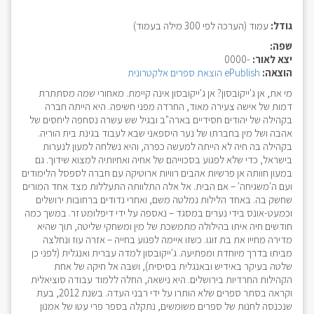
גודל:
עמוד (הערכה לפי 300 מילה בעמוד)
שפה:
יצא לאור:
-0000
הוצאה:
ePublish הוצאת ספרים אלקטרונית
מי את, אן ג'ייקובסון? אן ג'ייקובסון אינה קיימת. מאחורי שמה מסתתרת
דמות של אישה צעירה מאוד, החרדה מפני חשיפה. היא הייתה חברה
בקהילה של יהודים חסידיים בארה"ב ובגיל שש עשרה נסחפה ליחסים של
אהבה ושל מין בחברתו של נער היספאני שבא לעבוד בגינת בית הוריה.
בקהילה בה חיה לא הייתה למעשה כפרה, והיא נשלחה למעון לנערות
בישראל, כדי שלא לפגוע בסכוייהם של אחיה ואחיותיה למצוא שידוך. גם
במעון חוותה אן פרשיות אהבים רוויות ארוטיקה עם חברה לספסל הלימודים
ועם ה'משגיחה' – אם הבית. אל אלה התלוותה התעללות מצד אחד המורים
שחשק בה. באחד הלילות נמלטה משם, ואחרי נדודים ברחובות ירושלים
וכמעט-אונס בידי נערים במסגד – נאספה על ידי דיפלומט זר. במשך כמה
חודשים חיה איתו בהילולה מתמשכת של מין ומשחקי שליטה, תוך שהיא
מדירה מחייו את בת זוגו. כשזו איימה לפגוע בחייה – אזרה עוז ונחלצה
מביתו בדרך מיוחדת ומפתיעה. ג'ייקובסון למדה עברית ואנגלית (לפני כן
שלטה בעיקר באידיש ובאנגלית בסיסית), ושבה אל חיקה של אחת
הקהילות החרדיות בירושלים. היא נישאה, החלה ללמוד עבודה סוציאלית
וקראה בסתר ספרים שלא הותרו על ידי רבני העדה. בשנת 2012, בעת
שנכנסה לחנות של ספרים משומשים, נתקלה בספר פרי עטו של אמנון