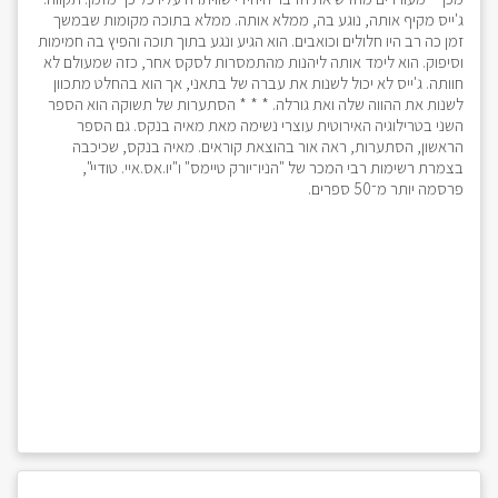
ג'ייס מקיף אותה, נוגע בה, ממלא אותה. ממלא בתוכה מקומות שבמשך
זמן כה רב היו חלולים וכואבים. הוא הגיע ונגע בתוך תוכה והפיץ בה חמימות
וסיפוק. הוא לימד אותה ליהנות מהתמסרות לסקס אחר, כזה שמעולם לא
חוותה. ג'ייס לא יכול לשנות את עברה של בתאני, אך הוא בהחלט מתכוון
לשנות את ההווה שלה ואת גורלה. * * * הסתערות של תשוקה הוא הספר
השני בטרילוגיה האירוטית עוצרי נשימה מאת מאיה בנקס. גם הספר
הראשון, הסתערות, ראה אור בהוצאת קוראים. מאיה בנקס, שכיכבה
בצמרת רשימות רבי המכר של "הניו־יורק טיימס" ו"יו.אס.איי. טודיי",
פרסמה יותר מ־50 ספרים.