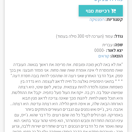
רכישת מנוי
קטגוריות:
רומנטיקה
גודל:
עמוד (הערכה לפי 300 מילה בעמוד)
שפה:
עברית
יצא לאור:
-0000
הוצאה:
קוראים
"את לא באה לכאן מוכה ומובסת. את מרימה את ראשך בגאווה. העובדה
שאת מתמסרת לי אינה אומרת שאת שווה פחות. אני ממזר תובעני. אין בכך
ספק. אבל הדבר האחרון שאני רוצה זה שתהפכי להיות בובה חסרת דעה."
* * * בתאני היפהפייה נאלצה כל חייה לדאוג לעצמה. היא נדדה בין
משפחות אומנה ולמדה להיות עצמאית. עכשיו, לשם שינוי, היא רצתה
שמישהו יטפל בה. רק בה. ייקח את העול מעל כתפיה. יקבל את ההחלטות.
והיא תוכל פשוט לחיות. ליהנות מכך שאינה צריכה לדאוג מנין תבוא
הארוחה הבאה שלה, או איפה תישן הלילה. היא רצתה עדינות. היא רצתה...
אהבה. גייב, ג'ייס ואש נמנים עם הגברים העשירים והחזקים ביותר
באמריקה. הם רגילים לקבל כל מה שהם רוצים. כל דבר שהוא. ג'ייס, עם
עיניו הכהות החודרות ומבטו המהורהר, הוא פיתוי טהור עבור בתאני. הוא
עושה ואומר את כל הדברים הנכונים. דברים שחודרים ישירות ללבה, וגרוע
מכך - מעוררים מחדש את הדבר היחידי שוויתרה עליו כל כך מזמן. תקווה.