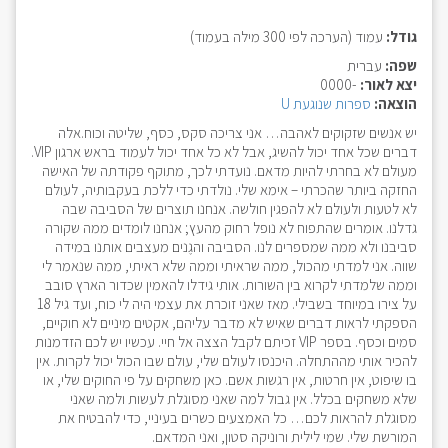
גודל:
עמוד (הערכה לפי 300 מילה בעמוד)
שפה:
עברית
יצא לאור:
-0000
הוצאה:
ספרות שנוגעת U
יש אנשים שזקוקים לאהבה… אני צריכה סקס, כסף, שליטה וכוח.אלה
דברים שכל אחד יכול להשיג, אבל לא כל אחד יכול לעמוד בראש ארגון VIP.
מעולם לא בחרתי להיות מדאם. נועדתי לכך, מתוקף פקודתה של האישה
החזקה ביותר שהכרתי – אימא שלי. נולדתי כדי ללכת בעקבותיה, לעולם
לא לטעות ולעולם לא להפגין חולשה. אנחנו תוצרים של הסביבה שבה
גדלנו. אומרים שהתפוח לא נופל רחוק מהעץ; אנחנו לומדים ממה שקורה
סביבנו ולא ממה שמספרים לנו. הסביבה והגֶנים מעצבים אותנו במידה
שווה. אני למדתי מהכול, ממה שראיתי וממה שלא ראיתי, ממה שנאמר לי
וממה שלמדתי לקרוא בין השורות. אותי גידלו להאמין שכדור הארץ סובב
על צירו במיוחד בשבילי. מאז שאני זוכרת את עצמי היה לי כוח, ועד גיל 18
הספקתי לראות דברים שאיש לא מדבר עליהם, אקטים מיניים לא חוקיים,
סמים וכסף. בספר VIP זכיתם לקבל הצצה אל חיי. עכשיו יש לכם הזדמנות
להכיר אותי מההתחלה. היכנסו לעולם שלי, עולם שבו הכול יכול לקרות. אין
בו שיפוט, אין חרטות, אין רגשות אשם. כאן משחקים על פי החוקים שלי, או
שלא משחקים בכלל. אין גבול למה שאני מסוגלת לעשות ולמה שאני
מסוגלת להראות לכם… כל האמצעים כשרים בעיניי, כדי להבטיח את
המורשת שלי. שמי לילית ורוניקה סטון, ואני המדאם.