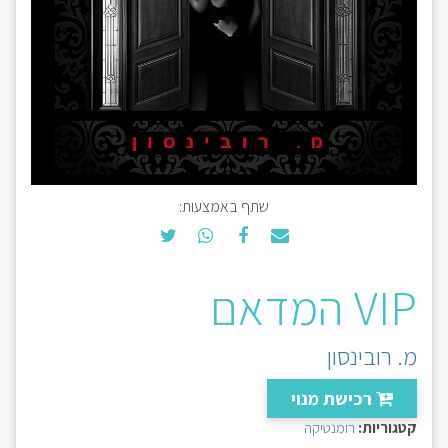
שתף באמצעות:
VIP המדאם
מ. רובינסון
רכישת מנוי
קטגוריות:
רומנטיקה