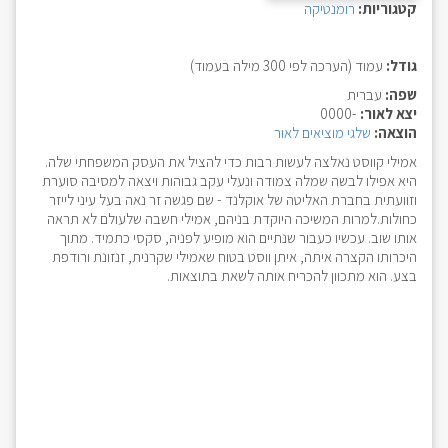
קטגוריות:
רומנטיקה
גודל:
עמוד (הערכה לפי 300 מילה בעמוד)
שפה:
עברית
יצא לאור:
-0000
הוצאה:
שלגי מוציאים לאור
אמילי קווסט נאלצה לעשות רבות כדי להציל את העסק המשפחתי שלה.
היא אפילו לבשה שמלה צמודה ונעלי עקב גבוהות ויצאה למסיבה סוערת
וזוועתית בחברת האליטה של אוקלנד - שם פגשה זר נאה בעל עיני לייזר
כחולות.למרות המשיכה היוקדת בניהם, אמילי חשבה שלעולם לא תראה
אותו שוב. עכשיו כעבור שנתיים הוא מופיע לפניה, סקסי כתמיד. מתוך
היכרותו הקצרה איתה, איתן ווסט בטוח שאמילי שקרנית, זנזונת ורודפת
בצע. הוא מתכוון להכריח אותה לשאת בתוצאות.