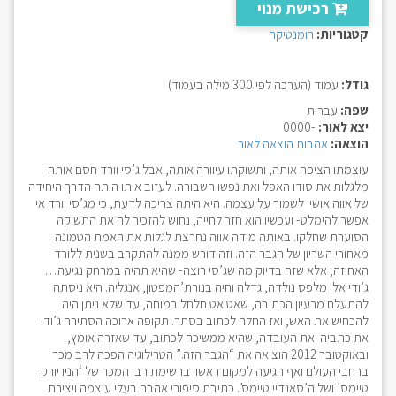
רכישת מנוי
קטגוריות:
רומנטיקה
גודל:
עמוד (הערכה לפי 300 מילה בעמוד)
שפה:
עברית
יצא לאור:
-0000
הוצאה:
אהבות הוצאה לאור
עוצמתו הציפה אותה, ותשוקתו עיוורה אותה, אבל ג’סי וורד חסם אותה
מלגלות את סודו האפל ואת נפשו השבורה. לעזוב אותו היתה הדרך היחידה
של אווה אושיי לשמור על עצמה. היא היתה צריכה לדעת, כי מג’סי וורד אי
אפשר להימלט- ועכשיו הוא חזר לחייה, נחוש להזכיר לה את התשוקה
הסוערת שחלקו. באותה מידה אווה נחרצת לגלות את האמת הטמונה
מאחורי השריון של הגבר הזה. וזה דורש ממנה להתקרב בשנית ללורד
האחוזה; אלא שזה בדיוק מה שג’סי רוצה- שהיא תהיה במרחק נגיעה…
ג’ודי אלן מלפס נולדה, גדלה וחיה בנורת’המפטון, אנגליה. היא ניסתה
להתעלם מרעיון הכתיבה, שאט אט חלחל במוחה, עד שלא ניתן היה
להכחיש את האש, ואז החלה לכתוב בסתר. תקופה ארוכה הסתירה ג’ודי
את כתביה ואת העובדה, שהיא ממשיכה לכתוב, עד שאזרה אומץ,
ובאוקטובר 2012 הוציאה את “הגבר הזה.” הטרילוגיה הפכה לרב מכר
ברחבי העולם ואף הגיעה למקום ראשון ברשימת רבי המכר של ‘הניו יורק
טיימס’ ושל ה’סאנדיי טיימס’. כתיבת סיפורי אהבה בעלי עוצמה ויצירת