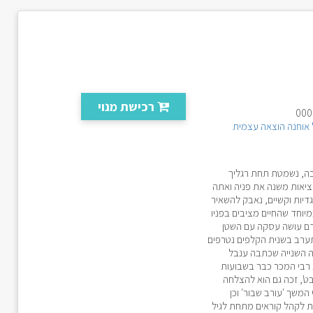
רכישת מנוי
אוחנה הוצאה עצמית
בה, נשמטת תחת רגליך
ציאות משנה את פניה ואתה
יות וקשיים, נאבק להשאיר
יוחד שהחיים מציבים בפניו
דם עושה עסקה עם השטן
ערב בשנית הקלפים נטרפים
לה השנייה שכתבה ענבל
 רבי המכר כבר בשבועות
ט', זכה גם הוא להצלחה
המשך 'עורב שבור' וכן
דת לקהל קוראים מתחת לגיל