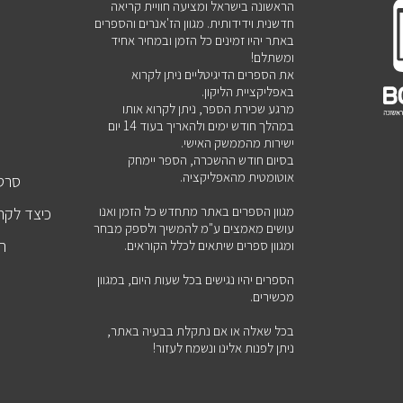
הראשונה בישראל ומציעה חוויית קריאה
חדשנית וידידותית. מגוון הז'אנרים והספרים
באתר יהיו זמינים כל הזמן ובמחיר אחיד
ומשתלם!
את הספרים הדיגיטליים ניתן לקרוא
באפליקציית הליקון.
מרגע שכירת הספר, ניתן לקרוא אותו
במהלך חודש ימים ולהאריך בעוד 14 יום
ישירות מהממשק האישי.
בסיום חודש ההשכרה, הספר יימחק
אוטומטית מהאפליקציה.
סרטו
מגוון הספרים באתר מתחדש כל הזמן ואנו
כיצד לקר
עושים מאמצים ע"מ להמשיך ולספק מבחר
הט
ומגוון ספרים שיתאים לכלל הקוראים.
הספרים יהיו נגישים בכל שעות היום, במגוון
מכשירים.
ש
בכל שאלה או אם נתקלת בבעיה באתר,
ניתן לפנות אלינו ונשמח לעזור!