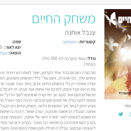
משחק החיים
ענבל אוחנה
קטגוריות:
רומנטיקה
שפה:
יצא לאור:
-0000
הוצאה:
ענבל 
גודל:
עמוד (הערכה לפי 300 מילה
בעמוד)
מה קורה כשביום בהיר אחד הקרקע, שעד לאותו רגע הייתה יצי
והחיים שלך, כפי שהכרת, אינם עוד? כללי המשחק משתנים, המ
מגלה שאתה רק כלי במשחק החיים. אדם, בחור צעיר שעבר טרגד
את הראש מעל המים, לפרנס את אחותו ואת סבתו. זה לא קל במ
מכשולים פעם אחר פעם. אך מה קורה שמגיעים לסוף הדרך? א
ונסחף למערבולת של סמים שקרים וכסף הרבה כסף. הגורל מת
ות:
והגיע הזמן לבחור איך ממשיכים הלאה. משחק החיים היא הנוב
אוחנה. הנובלה הראשונה שכתבה, 'עורב שחור', דורגה ברשימות
הראשונים לצאתה לאור. ספרה השני של אוחנה, 'העוצמה שבמב
בקרב הקוראים ודורג ברשימות רבי המכר. בקרוב יראו אור ספרי 
ל'עוצמה שבמגע'. נובלה זו מכילה תוכן ושפה בוטים ואינה מיוע