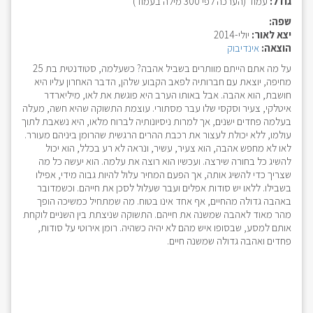
גודל:
עמוד (הערכה לפי 300 מילה בעמוד)
שפה:
יצא לאור:
יולי-2014
הוצאה:
אינדיבוק
על מה אתם הייתם מוותרים בשביל אהבה? כשעלמה, סטודנטית בת 25
מחיפה, יוצאת עם חברותיה לפאב הקבוע שלהן, הדבר האחרון עליו היא
חושבת, הוא אהבה. אבל באותו הערב היא פוגשת את לאו, מיליארדר
איטלקי, צעיר וסקסי שלו עבר מסתורי. עוצמת התשוקה שהיא חשה, מעלה
בעלמה פחדים ישנים, אך למרות ניסיונותיה לברוח מלאו, היא נשאבת לתוך
עולמו, ללא יכולת לעצור את רכבת ההרים הרגשית שהרומן ביניהם מעורר.
לאו לא מחפש אהבה, הוא צעיר, עשיר, ונראה לא רע בכלל, הוא יכול
להשיג כל בחורה שירצה. ועכשיו הוא רוצה את עלמה. הוא יעשה כל מה
שצריך כדי להשיג אותה, אך הפעם המחיר עלול להיות גבוה מידי, אפילו
בשבילו. ללאו יש סודות אפלים ועבר שעלול לסכן את חייהם. וכשמדובר
באהבה גדולה מהחיים, אף אחד אינו בטוח. מה שמתחיל כמשיכה הופך
מהר מאוד לאהבה שמשנה את חייהם. התשוקה שניצתת בין השניים לוקחת
אותם למסע, שבסופו איש מהם לא יהיה כשהיה. רומן אירוטי על סודות,
פחדים ואהבה גדולה שמשנה חיים.