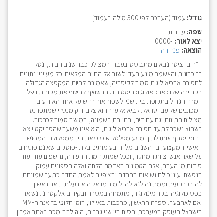
גודל:
עמוד (הערכה לפי 300 מילה בעמוד)
שפה:
עברית
יצא לאור:
-0000
הוצאה:
פנדורה
ד"ר בז ציטרונבאום מתבוסס בעברו המצולק כבר שנים רבות, ונטל
הזיכרונות והאשמה מונע בעדו לשוב אל החיים המלאים. כל מעייניו נתונים
לחפירה ארכיאולוגית סמוך לקיסריה, שאמורה להיות המקפצה הגדולה
בקריירה שלו כארכיאולוג וכהיסטוריון. בז שואף לחשוף את מקורותיו של
המרד הגדול בתקופת בית שני ולשפוך אור חדש על אחד האירועים
המכוננים של עם ישראל. לביא אלעזר הוא צלם דוקומנטרי שמתפרנס
מצילום חתונות וגם עם דיה, בתו בת השמונה, במושב סמוך לכרכור.
כשהוא נשכר לתעד חפירה ארכיאולוגית, הוא אינו משער שהפרויקט יוצא
הדופן יסחף אותו לתוך מסע מטלטל שיסיט את חייו ממסלולם. המפגש
האישי והמקצועי בין השניים מלווה בעימותים בלתי-פוסקים שאינם פוסחים
על שאר אנשי צוות המחקר, וככל שמתקדמת החפירה, נחשפים עוד ועוד
סודות מן העבר, אלה הטמונים באדמה הלחה ואלה הספונים עמוק
בנפשם. עיני כולם נשואות בחרדה ובציפייה לאמת החדה כתער שמונחת
לה בקרקעית וממתינה לגאולה. לימור מויאל היא בעלת תואר ראשון
בפסיכולוגיה ובקרימינולוגיה, מתמחה במסחר ובקידום אלקטרוני. נשואה
ואם לארבעה. ספרה הראשון, מרכבות באיילון, רומן חלוצי בז'אנר ה-MM
בישראל העוסק במערכת יחסים בין שני גברים, היה לרב-מכר באתר אמזון