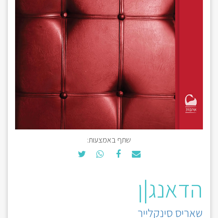
שתף באמצעות:
הדאנג|ן
שאריס סינקלייר