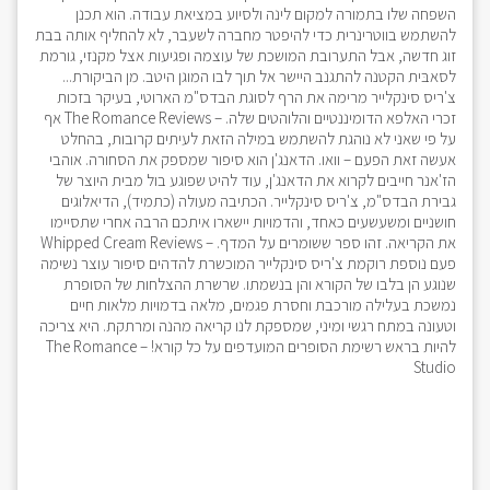
השפחה שלו בתמורה למקום לינה ולסיוע במציאת עבודה. הוא תכנן
להשתמש בווטרינרית כדי להיפטר מחברה לשעבר, לא להחליף אותה בבת
זוג חדשה, אבל התערובת המושכת של עוצמה ופגיעות אצל מקנזי, גורמת
לסאבּית הקטנה להתגנב היישר אל תוך לבו המוגן היטב. מן הביקורת...
צ'ריס סינקלייר מרימה את הרף לסוגת הבדס"מ הארוטי, בעיקר בזכות
זכרי האלפא הדומיננטיים והלוהטים שלה. – The Romance Reviews אף
על פי שאני לא נוהגת להשתמש במילה הזאת לעיתים קרובות, בהחלט
אעשה זאת הפעם – וואו. הדאנג'ן הוא סיפור שמספק את הסחורה. אוהבי
הז'אנר חייבים לקרוא את הדאנג'ן, עוד להיט שפוגע בול מבית היוצר של
גבירת הבדס"מ, צ'ריס סינקלייר. הכתיבה מעולה (כתמיד), הדיאלוגים
חושניים ומשעשעים כאחד, והדמויות יישארו איתכם הרבה אחרי שתסיימו
את הקריאה. זהו ספר ששומרים על המדף. – Whipped Cream Reviews
פעם נוספת רוקמת צ'ריס סינקלייר המוכשרת להדהים סיפור עוצר נשימה
שנוגע הן בלבו של הקורא והן בנשמתו. שרשרת ההצלחות של הסופרת
נמשכת בעלילה מורכבת וחסרת פגמים, מלאה בדמויות מלאות חיים
וטעונה במתח רגשי ומיני, שמספקת לנו קריאה מהנה ומרתקת. היא צריכה
להיות בראש רשימת הסופרים המועדפים על כל קורא! – The Romance
Studio