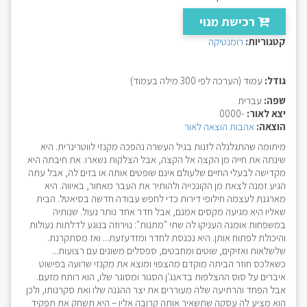
רכישת מנוי
קטגוריות:
רומנטיקה
גודל:
עמוד (הערכה לפי 300 מילה בעמוד)
שפה:
עברית
יצא לאור:
-0000
הוצאה:
אהבות הוצאה לאור
מיתומה שהתגלגלה לזנות בגיל העשרה נהפכה מקנזי לווטרינרית. היא
שינתה את חייה מן הקצה אל הקצה, אבל הצלקות נשארו. את חיבתה היא
מקדישה לבעלי החיים שלעולם אינם שופטים אותה או בזים לה, אבל עתה
הגיע זמנה לצאת מן הקונכייה ולהותיר את העבר מאחור, באיווה. היא
מארגנת לעצמה חילופי דירות כדי לחפש עבודה חדשה בסיאטל. הבית
שאליו היא מגיעה מקסים אמנם, אבל חדר אחד נותר נעול. שנותיה
במשפחות אומנה העניקו לה שתי "מתנות": נוירוזה בנוגע לדלתות נעולות
והיכולת לפתוח אותן. היא נכנסת לחדר ומזדעזעת... ואז מסתקרנת.
שלשלאות ואזיקים, שוטים ומחבטים, ספסלים משונים עם רצועות...
כשאלכס חוזר הביתה מוקדם מהצפוי ומוצא את מקנזי שרועה בפישוט
איברים על סוס ההצלפות בדאנג'ן הסגור ומסוגר שלו, הוא רותח מזעם.
אבל הפחד והרתיעה שלה מעוררים את יצר ההגנה שלו ואת סקרנותו, ולכן
הוא מציע לה עסקה שתשאיר אותה קרובה אליו – היא תשחק את תפקיד