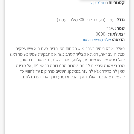
קטגוריות:
רומנטיקה
גודל:
עמוד (הערכה לפי 300 מילה בעמוד)
שפה:
עיברי
יצא לאור:
-0000
הוצאה:
שלגי מוציאים לאור
פאלקו אורסיני היה בעברו איש הכוחות המיוחדים. כעת הוא איש עסקים
מצליח. עם זאת, הוא לא מצליח לסרב כשהוא מתבקש לשמש כשומר ראש
לאל ביסט.אל היא שחקנית קולנוע יפהפייה שנתונה להטרדות קשות,
מכתבי שטנה ופריצות לביתה. למרות התנגדותה הראשונית, אל מבינה
שאין לה ברירה אלא להיעזר בפאלקו. השניים מרחיקים עד להוואי כדי
להימלט מהסכנה, אולם הסוף הבלתי נמנע רודף אחריהם גם לשם...