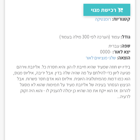
רכישת מנוי
קטגוריות:
רומנטיקה
גודל:
עמוד (הערכה לפי 300 מילה בעמוד)
שפה:
עברית
יצא לאור:
-0000
הוצאה:
שלגי מוציאים לאור
בידיו יש חוזה שמעיד שהיא חייבת לו הון. והיא חסרת כל. אליזבת ווירהם
מגיעה ליוון כדי להילחם על מה שהיה שלה בדין. אבל יריבה, איליוס מנוס,
הוא כמו דמות מהמיתולוגיה היוונית. איליוס הוא אדם חסר פשרות. אבל
הניצוץ הנסתר בעיניה של אליזבת מעיד על תמימות שהוא לא מסוגל
להרוס. אז הוא ייקח את מה שהיא כן יכולה להעניק לו - והוא היה זקוק
לרעיה...