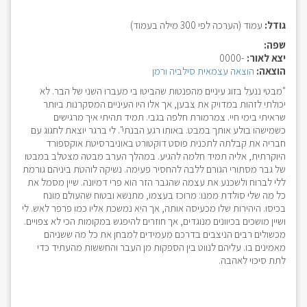
גודל:
עמוד (הערכה לפי 300 מילה בעמוד)
שפה:
יצא לאור:
-0000
הוצאה:
הוצאה עצמאית סילביה ורמן
"מבטי ננעל בזוג עיניים מהפנטות שהביטו בי מעברו השני של הבר. לא
יכולתי לזהות במדויק את צבען, אך אלו היו העיניים המסקרנות ביותר
שראיתי בימי חיי. צמרמורת חלפה בגבי. תמיד תהיתי איך מרגישים
כשמישהו בולע אותך במבט. באותו רגע הבנתי". לי ברגר יוצאת לחגוג עם
חבריה את קבלתה לתכנית פוסט דוקטורט באוניברסיטת אוקספורד
היוקרתית, אליה תמיד חלמה להגיע. במהלך הערב מבטה מצטלב במבטו
של גבר מסתורי הגורם ללבה להחסיר פעימה. נשיקה לוהטת ביניהם גורמת
ללי לברוח ולשכנע את עצמה שהגבר הזר הוא פרי דמיונה. שיין מסמל את
כל מה שלי סולדת ממנו: מרוכז בעצמו, מתנשא ובטוח שהעולם מונח
בכיסו. היהירות שלו מכעיסה אותה, אך היא נמשכת אליו כמו פרפר לאש. לי
ושיין מושכים בכיוונים מנוגדים, אך חוזרים להיפגש במקומות הכי לא צפויים.
מכשולים רבים הניצבים בדרכם מעמידים למבחן את כל מה ששניהם
מאמינים בו. עליהם לנווט בין הספקות מן העבר והחששות מהעתיד כדי
לתת סיכוי לאהבה.