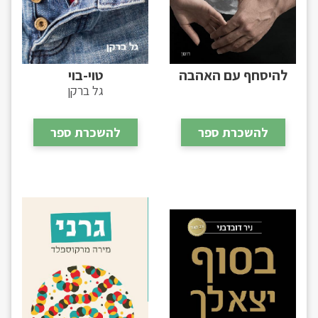
להיסחף עם האהבה
טוי-בוי
גל ברקן
להשכרת ספר
להשכרת ספר