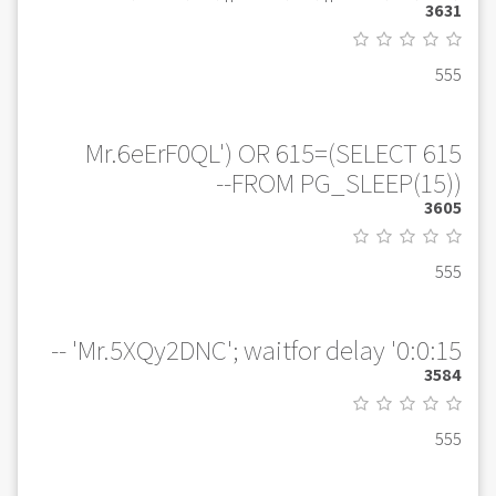
3631
555
Mr.6eErF0QL') OR 615=(SELECT 615
FROM PG_SLEEP(15))--
3605
555
Mr.5XQy2DNC'; waitfor delay '0:0:15' --
3584
555