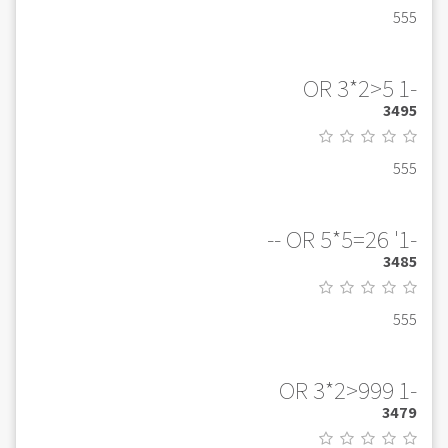
555
-1 OR 3*2>5
3495
555
-1' OR 5*5=26 --
3485
555
-1 OR 3*2>999
3479