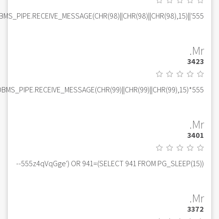
555'||DBMS_PIPE.RECEIVE_MESSAGE(CHR(98)||CHR(98)||CHR(98),15)||'
Mr.
3423
555*DBMS_PIPE.RECEIVE_MESSAGE(CHR(99)||CHR(99)||CHR(99),15)
Mr.
3401
555z4qVqGge') OR 941=(SELECT 941 FROM PG_SLEEP(15))--
Mr.
3372