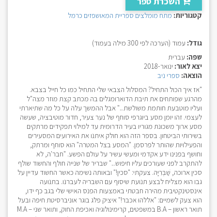
השכרת ספר
קטגוריות:
מתח
מומלצים
ספריית המאושפזים כרמל
גודל:
עמוד (הערכה לפי 300 מילה בעמוד)
שפה:
עברית
יצא לאור:
ינואר-2018
הוצאה:
ספרי ניב
"אז איך הכול התחיל? המסלול הצבאי שלי התחיל כמו כל חייל בצבא.
מהרגע שפותחים את תיבת הדוארומגלים בה מכתב קצת מוזר מצה"ל
ועליו מוטבעת חותמת משולשת..." אבל ההמשך עלה על כל מה שתיארתי
לעצמי. זהו יומן מסע ביוגרפי סוחף של נער צעיר, חדור מוטיבציה, שעשה
מסע ארוך משכונת מגוריו בעיר הדרומית עד למילוי תפקידים מרתקים
בשירותי הביטחון. בספר הזה הוא חולק איתנו את האירועים המסעירים
והפעילויות שהותר לפרסמן. "המסע בצל המטרה" הוא סוחף ומרתק,
וחושף בפנינו ידע אקדמי ומעשי עשיר על עולם הפשע. "חבר'ה, לא
להתקרב לפני שעורכים עליו חיפוש..." שבריר של שנייה חולף והחשוד שולף
סכין ארוכה, שַׁבְּרִיָּה. צעקתי: "סכין!" ובאותה נשימה כאשר החשוד עדיין על
גבו הוא מצליח לבצע תנועת שיסוף עם השבריה לעברנו. בתנועה
אינסטינקטיבית מהירה חבטתי באמצעות הפנס האישי שלי בגב כף ידו,
הוא צעק לשמיים: "אללהוּ אכבר!" איציק פלג בוגר אוניברסיטת חיפה ובעל
תואר ראשון – B.A במשפטים, קרימינולוגיה ואכיפת החוק, ותואר שני – M.A