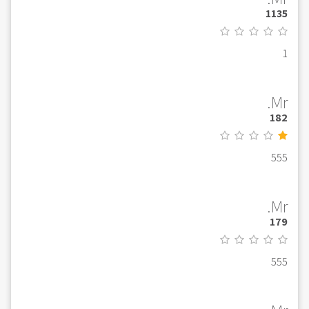
1135
1
Mr.
182
555
Mr.
179
555