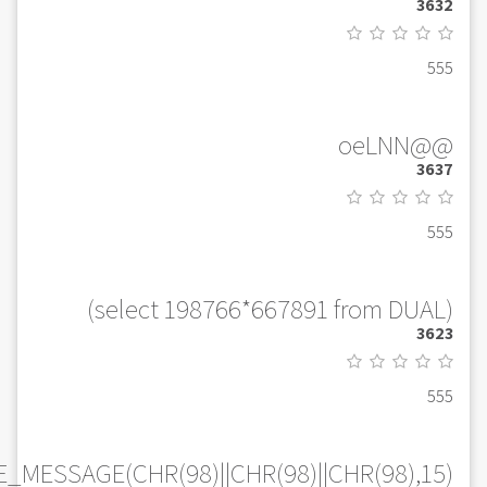
3632
555
@@oeLNN
3637
555
(select 198766*667891 from DUAL)
3623
555
_MESSAGE(CHR(98)||CHR(98)||CHR(98),15)||'