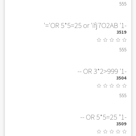
555
-1' OR 5*5=25 or 'ifj7O2AB'='
3519
555
-1' OR 3*2>999 --
3504
555
-1" OR 5*5=25 --
3509