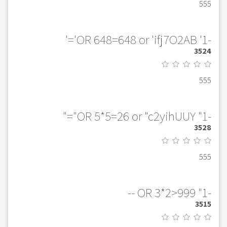
555
-1' OR 648=648 or 'ifj7O2AB'='
3524
555
-1" OR 5*5=26 or "c2yihUUY"="
3528
555
-1" OR 3*2>999 --
3515