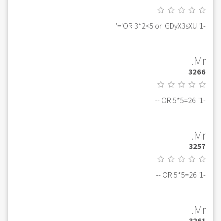
-1' OR 3*2<5 or 'GDyX3sXU'='
Mr.
3266
-1" OR 5*5=26 --
Mr.
3257
-1' OR 5*5=26 --
Mr.
3261