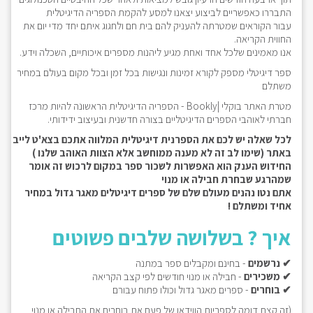
התבררו כאפשריים לביצוע יצאנו למסע להקמת הספריה הדיגיטלית
עבור הקוראים שמטרתה להעניק להם בית חם ולחגוג איתם יחד מדי יום את
החווית הקריאה.
אנו מאמינים שלכל אחד ואחת מגיע ליהנות מספרים איכותיים, השכלה וידע.
ספר דיגיטלי מספק לקורא זמינות ונגישות בכל זמן ובכל מקום בעולם במחיר
משתלם
מטרת האתר בוקלי |Bookly - הספריה הדיגיטלית הראשונה להיות מרכז
חברתי לאוהבי הספרים הדיגיטליים בצורה חדשנית ובעיצוב ידידותי.
לכל שאלה יש לכם את הספרנית דיגיטלית המלווה אתכם בצא'ט לייב
באתר (שימו לב זה לא מענה ממוחשב אלא הצוות האוהב שלנו )
החידוש הענק הוא האפשרות לשכור ספר במקום לרכוש זה אומר
שמהרגע שבחרת חבילה או מנוי
אתם נטו נהנים מעולם שלם של ספרים דיגיטלים מאגר גדול במחיר
אחיד ומשתלם !
איך ? בשלושה שלבים פשוטים
✔ נרשמים
- בחינם ומקבלים ספר במתנה
✔ משכירים
- חבילה או מנוי חודשים לפי קצב הקריאה
✔ בוחרים
- ספרים מאגר גדול וכולו פתוח עבורם
(זה קצת דומה לספריות הווידאו של פעם את בוחרים את החבילה או מנוי