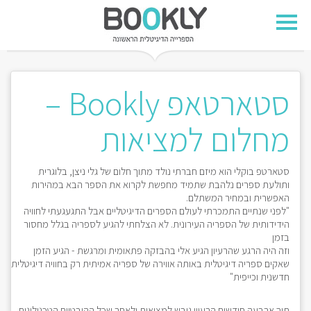
סטארטאפ Bookly –
מחלום למציאות
סטארטפ בוקלי הוא מיזם חברתי נולד מתוך חלום של גלי ניצן, בלוגרית
ותולעת ספרים נלהבת שתמיד מחפשת לקרוא את הספר הבא במהירות
האפשרית ובמחיר המשתלם.
"לפני שנתיים התמכרתי לעולם הספרים הדיגיטליים אבל התגעגעתי לחוויה
הידידותית של הספריה העירונית. לא הצלחתי להגיע לספריה בגלל מחסור
בזמן
וזה היה הרגע שהרעיון הגיע אלי בהבזקה פתאומית ומרגשת - הגיע הזמן
שאקים ספריה דיגיטלית באותה אווירה של ספריה אמיתית רק בחוויה דיגיטלית
חדשנית וכייפית"
תוך ארבעה חודשים הרעיון גובש למציאות ולאחר שכל ההיבטיים הטכנולוגים