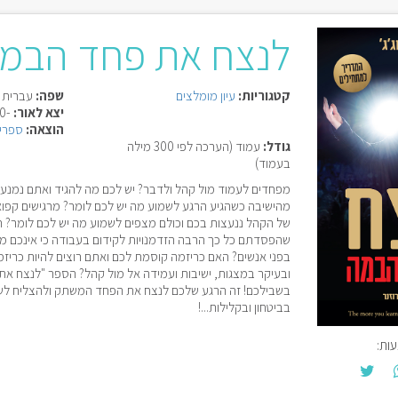
לנצח את פחד הבמ
קטגוריות:
עיון
מומלצים
שפה:
עברית
יצא לאור:
-0000
הוצאה:
ספרי 
גודל:
עמוד (הערכה לפי 300 מילה
בעמוד)
מפחדים לעמוד מול קהל ולדבר? יש לכם מה להגיד ואתם נמנע
מהישיבה כשהגיע הרגע לשמוע מה יש לכם לומר? מרגישים קפוא
של הקהל ננעצות בכם וכולם מצפים לשמוע מה יש לכם לומר? 
שהפסדתם כל כך הרבה הזדמנויות לקידום בעבודה כי אינכם מס
בפני אנשים? האם כריזמה קוסמת לכם ואתם רוצים להיות כריז
ובעיקר במצגות, ישיבות ועמידה אל מול קהל? הספר "לנצח את
בשבילכם! זה הרגע שלכם לנצח את הפחד המשתק ולהצליח לש
בביטחון ובקלילות...! ‬
ות: