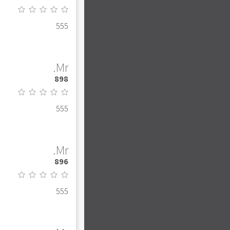
555
Mr.
898
555
Mr.
896
555