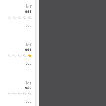
Mr.
999
555
Mr.
996
555
Mr.
980
555