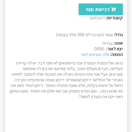
רכישת מנוי
קטגוריות:
רומנטיקה
גודל:
עמוד (הערכה לפי 300 מילה בעמוד)
שפה:
עברית
יצא לאור:
-0000
הוצאה:
שלגי מוציאים לאור
נראה שלדוגמנית הצמרת אנה כריסטיאסן לא חסר דבר: יש לה קריירה
מצליחה, חברים מעולם הזוהר, צלמי פפראצי אורבים לה ואינספור
מעריצים. אבל אנה אינה תמימה ויש לה את הסיבות שלה להתנגד לפיתויו
האכזרי של המיליונר דיימון קואוואריס. דיימון מצפה שהיפהפייה הקרירה
תיפול אל מיטתו בקלות, אלא שאנה מתגלה כאתגר. דיימון תמיד משיג את
מה שהוא רוצה... ואם הפרס מספיק טוב הוא ישלם את המחיר. האם הטייקון
היווני ייקח את הנערה לאשה?