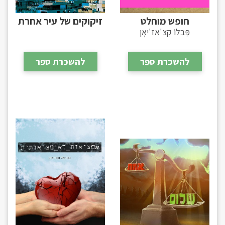
חופש מוחלט
זיקוקים של עיר אחרת
פַּבלוֹ קְצ'אז'יאָן
להשכרת ספר
להשכרת ספר