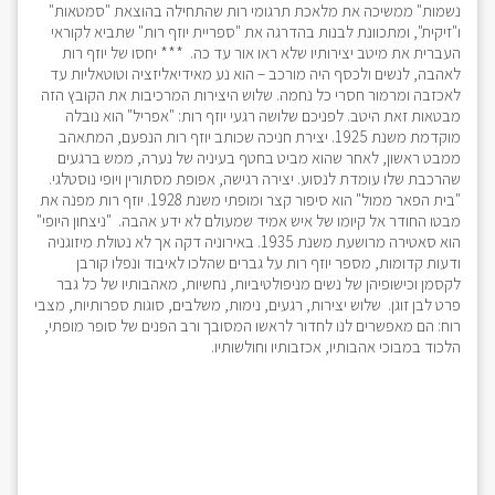
נשמות" ממשיכה את מלאכת תרגומי רות שהתחילה בהוצאת "סמטאות"
ו"זיקית", ומתכוונת לבנות בהדרגה את "ספריית יוזף רות" שתביא לקוראי
העברית את מיטב יצירותיו שלא ראו אור עד כה. *** יחסו של יוזף רות
לאהבה, לנשים ולכסף היה מורכב – הוא נע מאידיאליזציה וטוטאליות עד
לאכזבה ומרמור חסרי כל נחמה. שלוש היצירות המרכיבות את הקובץ הזה
מבטאות זאת היטב. לפניכם שלושה רגעי יוזף רות: "אפריל" הוא נובלה
מוקדמת משנת 1925. יצירת חניכה שכותב יוזף רות הנפעם, המתאהב
ממבט ראשון, לאחר שהוא מביט בחטף בעיניה של נערה, ממש ברגעים
שהרכבת שלו עומדת לנסוע. יצירה רגישה, אפופת מסתורין ויופי נוסטלגי.
"בית הפאר ממול" הוא סיפור קצר ומופתי משנת 1928. יוזף רות מפנה את
מבטו החודר אל קיומו של איש אמיד שמעולם לא ידע אהבה. "ניצחון היופי"
הוא סאטירה מרושעת משנת 1935. באירוניה דקה אך לא נטולת מיזוגניה
ודעות קדומות, מספר יוזף רות על גברים שהלכו לאיבוד ונפלו קורבן
לקסמן וכישופיהן של נשים מניפולטיביות, נחשיות, מאהבותיו של כל גבר
פרט לבן זוגן. שלוש יצירות, רגעים, נימות, משלבים, סוגות ספרותיות, מצבי
רוח: הם מאפשרים לנו לחדור לראשו המסובך ורב הפנים של סופר מופתי,
הלכוד במבוכי אהבותיו, אכזבותיו וחולשותיו.