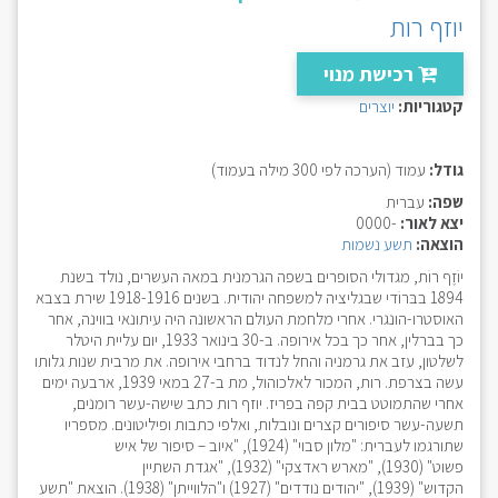
יוזף רות
רכישת מנוי
קטגוריות:
יוצרים
גודל:
עמוד (הערכה לפי 300 מילה בעמוד)
שפה:
עברית
יצא לאור:
-0000
הוצאה:
תשע נשמות
יוֹזֶף רוֹת, מגדולי הסופרים בשפה הגרמנית במאה העשרים, נולד בשנת
1894 בבּרוֹדי שבגליציה למשפחה יהודית. בשנים 1918-1916 שירת בצבא
האוסטרו-הונגרי. אחרי מלחמת העולם הראשונה היה עיתונאי בווינה, אחר
כך בברלין, אחר כך בכל אירופה. ב-30 בינואר 1933, יום עליית היטלר
לשלטון, עזב את גרמניה והחל לנדוד ברחבי אירופה. את מרבית שנות גלותו
עשה בצרפת. רות, המכור לאלכוהול, מת ב-27 במאי 1939, ארבעה ימים
אחרי שהתמוטט בבית קפה בפריז. יוזף רות כתב שישה-עשר רומנים,
תשעה-עשר סיפורים קצרים ונובלות, ואלפי כתבות ופיליטונים. מספריו
שתורגמו לעברית: "מלון סבוי" (1924), "איוב – סיפור של איש
פשוט" (1930), "מארש ראדצקי" (1932), "אגדת השתיין
הקדוש" (1939), "יהודים נודדים" (1927) ו"הלווייתן" (1938). הוצאת "תשע