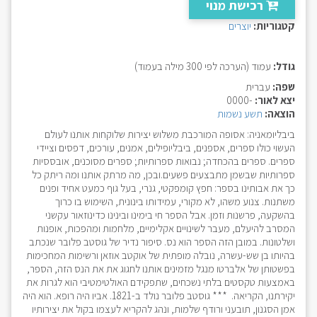
רכישת מנוי
קטגוריות:
יוצרים
גודל:
עמוד (הערכה לפי 300 מילה בעמוד)
שפה:
עברית
יצא לאור:
-0000
הוצאה:
תשע נשמות
ביבליומאניה: אסופה המורכבת משלוש יצירות שלוקחות אותנו לעולם
העשוי כולו ספרים, אספנים, ביבליופילים, אמנים, עורכים, דפסים וציידי
ספרים. ספרים בהכחדה; נבואות ספרותיות; ספרים מסוכנים, אובססיות
ספרותיות שבשמן מתבצעים פשעים.ובכן, מה מרתק אותנו ומה ריתק כל
כך את אבותינו בספר: חפץ קומפקטי, גנרי, בעל גוף כמעט אחיד ופנים
משתנות. צנוע משהו, לא מקורי, עמידותו בינונית, השימוש בו כרוך
בהשקעה, פרשנות וזמן. אבל הספר חי בימינו ובינינו כדינוזאור עקשני
המסרב להיעלם, מעבר לשינויים אקלימיים, מלחמות ומהפכות, אופנות
ושלטונות. במובן הזה הספר הוא נס. סיפור נדיר של גוסטב פלובר שנכתב
בהיותו בן שש-עשרה, נובלה מופתית של אוקטב אוזאן ורשימות המחכימות
בפשטותן של אלברטו מנגל מזמינים אותנו לחגוג את את הנס הזה, הספר,
באמצעות טקסטים בלתי נשכחים, שתפקידם האולטימטיבי הוא לגרות את
יקירתנו, הקריאה. *** גוסטב פלובר נולד ב-1821. אביו היה רופא. הוא היה
אמן הסגנון, תובעני ורודף שלמות, ונהג להקריא לעצמו בקול את יצירותיו