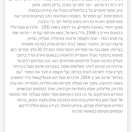
דורו רמי דה גורמון – יוצר חיוני אך נשכח, בדיוק כמוהו. אוזאן
כתב אוסף סיפורים על ביבליופילים המכיל את יצירתו הנבואית
והמפורסמת "קץ הספרים". בשנותיו האחרונות כתב בעיתונים וכתבי-עת
מפורסמים. הוא חי בדירתו בסנט קלאוד תוך כדי כתיבה,
ומוקף תמיד באהוביו הספרים, עד למותו בשנת 1931. אלברטו מנגל נולד
בבואנוס איירס ב-1948, גדל בישראל, נושא אזרחות קנדית – מדינה שחי
בה שנים רבות – שהה תקופות ארוכות באיטליה, אנגליה, טהיטי,
ארצות-הברית, התגורר כעשור בבית כמרים עתיק בקרבת פואטייה
בצרפת, ששם בנה את ספרייתו המפורסמת המכילה 30 אלף ספרים. כיום
משמש בתפקיד מנהל הספרייה הלאומית בבואנוס איירס ונודד ברחבי
העולם כמרצה ומנהל פרויקטים ספרותיים. הוא זכה בפרסים רבים על
יצירותיו והן תורגמו ליותר משלושים שפות. בצעירותו שימש מנגל בין היתר
כקריין שכיר לחורחה לואיס בורחס, ועל תקופה זו חיבר את הספר "עם
בורחס" שראה אור ב-2004. אלברטו מנגל הוא אינטלקטואל נדיר המאוהב
בשפה הכתובה, וחוקר את פעולת הקריאה ואת תולדות הספרייה. הוא עורך
סדרות, פוליגלוט, שופט בתחרויות יוקרתיות, ואחד המסאים העכשוויים
הפוריים והמרתקים. עד כה כתב כחמישים ספרי מסות ונובלות. סוד המסות
של מנגל טמון בחריפותן ובתרבותו החובקת עולם וחוצת זמנים, ברמת
הפירוט והקוריוזיות שבהם, ובאיזון המיוחד בין ידע עצום ויכולת לרקום
טקסטים מקיפים בפשטות מרבית.