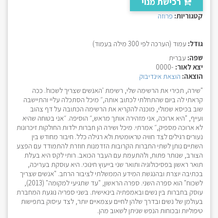
רכישת מנוי
קטגוריות:
פרוזה
גודל:
עמוד (הערכה לפי 300 מילה בעמוד)
שפה:
עברית
יצא לאור:
-0000
הוצאה:
הוצאת אינדיבוק
"שירה, תכירי את הרשימה שלי, רשימת 'האנשים שצריך לשכוח'. ככה
קראתי לה ביום שהתחלתי לכתוב אותה,״ מיכל הסתכלה עליי והתיישבה
שוב בכיסא שמולי, מוכנה להקריא את הרשימה הכתובה על דף צהוב
ועייף, "היא ארוכה, אני מזהירה אותך מראש,״ הוסיפה. ״אני בטוחה שהיא
לא ארוכה מספיק,״ אמרתי. מיכל ושירה הן חברות ילדות החולקות זיכרונות
נעורים רגילים לצד חוויה טראומטית ולא רגילה כלל. חיבור מחודש בין
השתיים נותן לשתי החברות הקרובות הזדמנות חוזרת להתמודד עם הפצע
הצורב, שנותר פתוח, ולהתעמת עם העבר הכואב. רותי לקס היא בעלת
תואר ראשון בפסיכולוגיה ותואר שני בייעוץ חינוכי. היא עוסקת בעריכה,
בכתיבה יוצרת ובהנגשת המידע הממשלתי לציבור הרחב. "אנשים שצריך
לשכוח" הוא ספרה השני. ספרה הראשון, "עד שתגיעי למקומה" (2013),
עוסק בחברות בין נשים ובאמפתיה בינאישית. בשני ספריה נוגעת המחברת
בעולמן של נשים ובדרך שלהן לחיים עצמאיים יותר, לצד עיסוק בתפישות
טיפוליות ובכוחות הנפש שניתן לשאוב מהן.