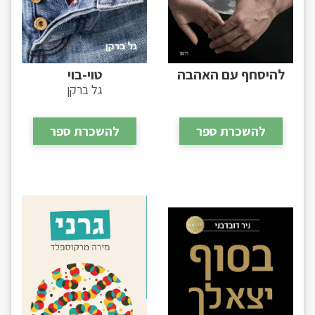
להיסחף עם האהבה
טוי-בוי
גל ברקן
להשכרת ספר
להשכרת ספר