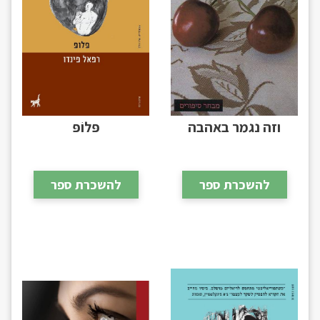
וזה נגמר באהבה
פּלוֹפּ
להשכרת ספר
להשכרת ספר