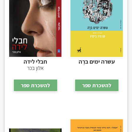
עשרה ימים ברֶה
חבלי לידה
אלון בכר
להשכרת ספר
להשכרת ספר