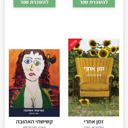
להשכרת ספר
להשכרת ספר
זמן אחרי
קשישתי האהובה
עקיבא גורן
גינגי פרידמן