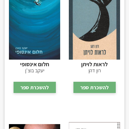
לראות לויתן
חלום אינסופי
רון דהן
יעקב בוצ'ן
להשכרת ספר
להשכרת ספר