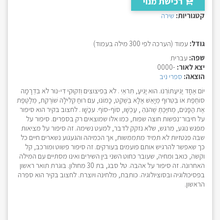
רכישת מנוי
קטגוריות:
שירה
גודל:
עמוד (הערכה לפי 300 מילה בעמוד)
שפה:
עברית
יצא לאור:
-0000
הוצאה:
ספרי ניב
יוֹם אֶחָד יַגִּיעַתּוֹרֵנוּ. הוּא יַגִּיעַ, תִּראְיִ . לֹא בְּפִיצוּצִים וְזִקּוּקֵי דִּי-נוּר לֹא בִּדְרָמָה
סוֹחֶפֶת אוֹ בְּטֵרוּף מְיָאֵשׁ אֶלָּא בְּשֶׁקֶט, כָּמוֹנוּ, עִם רוּחַ קְלִילָה שׁוֹרֶקֶת, מְלַטֶּפֶת
אֶת הַפָּנִים, מְחיַּכֶתֶ שֶׁהנִּהֵ , עַכְשָׁו, סוֹף-סוֹף. עכַשְָׁו . לחצוב בקיר הוא סיפור
על חיבור־נפשות חוצה שפות, כמו אלו שמוצאים רק בספרים. סיפור על
מפגש נוגע, מרגש, שלא נזקק לדבר, למעט נשימה. זה סיפור על מציאות
שבה פנטזיות לא תמיד מתממשות, אך הכמיהה והגעגוע נשארים חיים כל
כך שאפשר להרגיש אותם פועמים בעורקים. זה סיפור פשוט ומורכב, קל
וקשה, כואב ומחיה, שעובר כחוט השני בין השירים ואינו מסתיים עם המילה
האחרונה. זה סיפור על אהבה. טל סבג, בת 30 מחולון. בוגרת תואר ראשון
בפסיכולוגיה ובסוציולוגיה. כותבת, מלחינה ויוצרת. לחצוב בקיר הוא ספרה
הראשון.