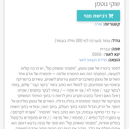
שוקי גוטמן
רכישת מנוי
קטגוריות:
שירה
גודל:
עמוד (הערכה לפי 300 מילה בעמוד)
שפה:
עברית
יצא לאור:
-0000
הוצאה:
פרדס הוצאה לאור
לספר ביכוריו של שוקי גוטמן, "פסנתר מושתק קול", יש הרבה קולות.
למעשה, הפסנתר הזה הוא תזמורת שלמה — תזמורת של אדם אחד.
השירים של גוטמן משתברים למגוון צירופים לשוניים, עשירים ברטוריקה
ובשינויי גוף מפתיעים; כך למשל הוא כותב בשיר 'ביקור קצר': שָׁלוֹם, בָּאתִי
לְבִקּוּר קָצָר. / אַתָּה לֹא / אֲנִי אוֹ אַתָּה — / בָּאתִי לְבַקֵּר בַּזְּמַנִּים / שֶׁהָיִינוּ.
רָאִינוּ". האם ראינו? במבט מקרוב ניתן לראות כי בתוך המימד המשחקי
והקרקסי של הספר מסתתרת בהלה גדולה. השירים של גוטמן מוליכים אל
הסוף. אל הריק הגדול החבוי בתוך העולם, בתוך האני, ובוודאי בתוך השפה
— עד כדי מחיקה עצמית; וכך הוא כותב בשיר 'חתמתי': "אִשַּׁרְתִּי לְפַרְסֵם /
צַו הַסְגָּרָה לְכָל הַחַיִּים. / / חָתַמְתִּי / מוּל מַרְאָה. / / אֵדִים מִתְפַּזְּרִים בִּדְמָמָה".
במלים אחרות, "פסנתר מושתק קול" הוא ספר של נגינה ברעש דומם. הוא
אמנם מפלח את הלב, מנקב את הגוף כמו בירייה מתוך אקדח (מושתק