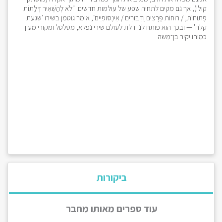
קול!), אך גם מקים לתחיה שפע של עולמות חדשים. "לֹא לְהַשְׁאִיר דְּלָתוֹת
פְּתוּחוֹת, / רוּחוֹת פְּרָצִים וְדִבּוּרִים / אֵינְסוֹפִיִּים", אומר גוטמן בשירו 'שגעת
קלה' — ובכך הוא פותח לנו דלת לעולם שירי נפלא, מטלטל ומקורי מעין
כמוהו. יקיר בן־משה
ביקורות
עוד ספרים מאותו מחבר