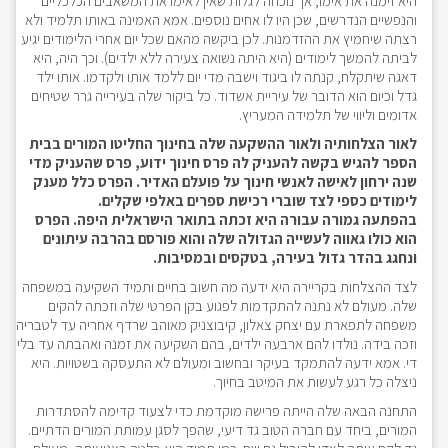
היא זימנה את אימו, אך נוכחה לגלות שאין לאימו את המשאבים הכלכליים
והנפשיים הנדרשים, שכן היו לו אחים נוספים. אמא האמינה באותו תלמיד ולא
רצתה שיחמיץ את ההזדמנות. לכן ביקשה מהאם שכל יום אחרי הלימודים יגיע
לביתה להמשך לימודים (היא היתה נשואה צעירה ללא ילדים). וכך היה, היא
דאגה שיתקלח, קנתה לו ביגוד וישבה מדי יום ללמד אותו ולקדמו. אותו ילד
גדל וכיום הוא הדובר של עיריית אשדוד. כל ביקור שלה בעירייה גרר שטיחים
אדומים וליווי של תלמידה המעריץ.
לאור הצלחותיה ולאור ההשקעה שלה בחינוך החליטו המורים בבית
הספר להגיש בקשה להעניק לה פרס חינוך ידוע, פרס שהעניק מדי
שנה ירחון לאישה לאנשי חינוך על פועלם האדיר. הפרס כלל מענק
לימודים כספי לצד שוברי רכישת ספרים באלפי שקלים.
בהפתעה גמורה עבורה היא זכתה בתואר הישראלית היפה. הפרס
הוא כולו גאווה לעשייה הגדולה שלה והוא פורסם בהרבה עיתונים
ונחגג בהדר גדול בעירה, בטקסים ובמסיבות.
לצד ההצלחות בקריירה היא ידעה מה חשוב בחיים ותמיד השקיעה במשפחה
שלה. מעולם לא נתנה להתקדמות לפגוע בקן הפרטי שלה וזכתה להקים
משפחה לתפארת עם יצחק צאלון, קיבוצניק מאוהב שרדף אחריה עד לטבריה
וזכה בידה. נולדו להם ארבעה ילדים, בהם השקיעה את זמנה ואהבתה עד בלי
די. אמא ידעה להתמקד בעיקר ובחשוב ומעולם לא התעסקה בשטויות. היא
ניצלה כל רגע לעשות את המיטב בחיוך.
התחנה הבאה שלה הייתה פרישה מוקדמת כדי לצעוד קדימה להסתדרות
המורים, ביחד עם חברה הטוב גד דיעי, שהפך לסגן עמותת המורים הדתיים.