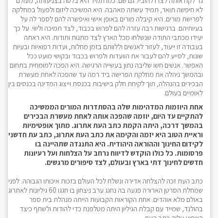
גד לקח אותה לצדו להוביל גם שם. כמו תמיד היא בלטה בצניעותה, מעולם
לא חיפשה תואר, תמיד עשתה מאהבה. היא המשיכה ליזום ולפעול במחלקה
לפרישת מורים. היא קיבלה מורים באופן אישי ואיפשרה להם לספר לה על
בעיותיהם. ברגישות רבה עזרה להם לפרוש בכבוד, לצד תמיכה וליווי. על כך
יעידו מכתבי התודה שנשלחו מכל הארץ לצד מתנות ותודות. היא ראתה
בעבודה זו ייעוד, לעזור לאנשים וללוותם בזמן מחלות, ועדות רפואיות ובעיות
שונות, לסייע להם לעבור את הוועדות ולפרוש בכבוד ובקושי מועט ככל
האפשר. אנשים חשו שליבה נתון בעשייה הרגישה. היא הפכה למומחית בתחום
ובהמשך ניהלה את מחלקת הפרישה ביד רמה עד שהפכה לאחת מעשרת
הבכירים בהנהלה, תוך לקיחת חלק בישיבות בכנסת וייצוג המדינה בכנסים בין
לאומיים בעולם.
אחת היוזמות המדהימות שלה בהסתדרות המורים הממשיכה
להתקיים עד היום, יוזמה שהפכה אותה לאחת מעשרת הבכירים
בהמשך דרכה, היתה הקמת כתב העת אתרוג. מתוך אופטימיות
וראיית הטוב היא יזמה והקימה את כתב העת אתרוג, כתב עת חדשני
לקידום החינוך וההוראה היהודית. היא התנגדה שתהיינה בו
פרסומות. כל כולו הוקדש לדיווח נרחב על הצלחות ועל רעיונות
חדשים לחינוך דתי בארץ ובעולם, לצד סיפורים מרגשים.
כתב העת זכה להצלחה אדירה ונשלח לכל העולם בזכות איכותו הגבוהה. לפני
שמחלת הסרטן הארורה פגעה בה נחגג ערב ניצחון בו חגגו 60 גיליונות לאתרוג
באולם מלא אוהדים. אחת הקוראות הקבועות הייתה מנהלת בית ספר
בהולנד, שמייד עם קבלת הגיליון היתה מטלפנת כדי להודות ולשתף כיצד
השפיע עליה כתב העת.