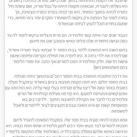
שתעבור את תקופת ההתמחות במשך שנה בישוב ספרא, כתמיכה בישובים.
היא נשלחה לטבריה, שבאותה תקופה הייתה על גבול סוריה, ושם עשתה חיל
כמורה לכיתה בחינוך המיוחד. היא אף זכתה בפרס כמורה מצטיינת, אך
בחרה לוותר על המתנה ורק ביקשה להשתחרר מוקדם יותר בימי חמישי, כדי
שפעם בחודש תוכל להגיע לביתה שבאשדוד.
כעבור שנים יצרו איתה קשר תלמידיה. הם פרחו והצליחו וביקשו לספר לה עד
כמה הגישה הייחודית שלה והליווי האישי והאוהב שינו את חייהם.
בתום השנה היא המשיכה ללמד בבית הספר יד שבתאי בעיר מגוריה אשדוד,
שם לימדה את ילדי כיתה א'. היא לימדה את תחילת הקריאה ופיתחה שיטות
וגישות חדשות. חלק מתלמידיה הפכו למורים ואף כתבו את ספרי הלימוד
בהם משתמשים היום!
את דרכה החינוכית המשיכה בבית הספר רמב"ם ובהמשך היתה מנהלת
בבית הספר יהלום. היא יזמה הקמת חטיבות ביניים באשדוד ובמקביל פעלה
כסגנית באזור קשה של ריבוי עולים מגרוזיה בעלי קשיי עלייה. היא הזדהתה עם
אותם קשיים והתגייסה למענם. היא קידמה פעילות קהילתית של הורים
ותלמידים כדי לחבר את הקהילה לחשיבות החינוך . ילדים רבים באו
ממשפחות קשות יום והיא השיגה עבורם תקציבים לציוד ללימודים ולאוכל
למשפחות.
אמא הפכה להיות סגנית בבית ספר שלו. במקביל המשיכה להוביל וליזום
תוכניות לימודים לצד מעשי חסד רבים למען תלמידיה שחסו תחת כנפיה. היא
הרגישה כאימא שלהם וטיפלה בהם כילדיה. כשתלמיד שלה התקשה בלימודיו