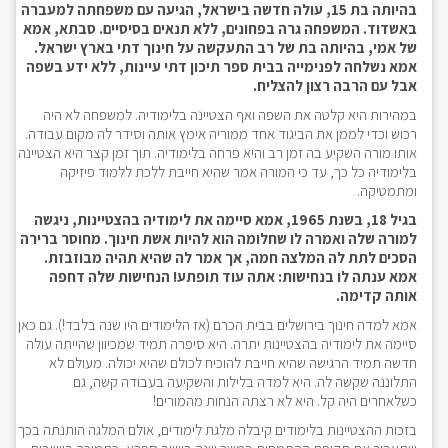
בהיותה בת 15, עולה חדשה בישראל, הגיעה עם משפחתה למעברה
באשדוד. המשפחה גרה בפחונים, ללא תנאים בסיסיים. סבתא, אמא
של אמי, בהיותה בת של רב התעקשה על חינוך דתי בארץ ישראל.
אמא נשלחה לפנימייה בבית ספר תיכון דתי עיינות, ללא ידע בשפה
אבל עם הרבה רצון להצליח.
במהירות היא קלטה את השפה ואף הצטיינה בלימודיה. למשפחה לא היה
רכוש וכדי לממן את הביגוד אחד ממוריה אימץ אותה וסידר לה מקום עבודה.
אותו מורה השקיע בה זמן רב והיא פרחה בלימודיה. תוך זמן קצר היא הצטיינה
בלימודיה כל כך, עד כי המורה אמר שהיא חייבת ללכת ללמוד פיזיקה
ומתמטיקה.
בגיל 18, בשנת 1965, אמא סיימה את לימודיה בהצטיינות, ניגשה
למורה שלה ואמרה לו שחלומה הוא להיות אשת חינוך. מחוסר ברירה
הסכים לתת לה המלצה חמה, אך אמר לה שהיא תהיה מבוזבזת.
אמא ענתה לו בנחישות: אתה עוד תופתע! הנחישות שלה דחפה
אותה קדימה.
אמא למדה חינוך בירושלים בבית הכרם (אז הלימודים היו שנה בלבד!). גם כאן
סיימה את לימודיה בהצטיינות יתרה. היא סיפרה תמיד שמכיוון שהייתה עולה
חדשה תמיד הרגישה שהיא חייבת להוכיח לכולם שהיא יכולה. מעולם לא
התלוננה שקשה לה. היא למדה בלילות והשקיעה בעבודה קשה, גם
כשלאחרים היה קל. היא לא רצתה הנחות מהמורים!
בזכות ההצטיינות בלימודים קיבלה מלגת לימודים, אולם המלגה הותנתה בכך