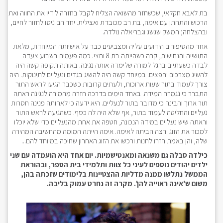
בת לאבא חקלאי, שכשחזר מהשואה הצליח לקבל בחזרה לידיו את החווה ואת
הרכוש והתחתן עם אימה, בת רב מכובדת ואצילית. יחד הם ניסו לחזור לחיים,
ובהצלחה; המשק שגשג וגבריאלה נולדה.
אחד מהסיפורים הידועים עליה ומצביעים כבר על אישיותה המיוחדת, מלאת
התושייה והנחישות, קרה כשהייתה בת 8 וחצי. כמה פעמים בשבוע צעדה
לבדה כשעתיים ברגל למורה שלימדה אותה נגינה. באותה תקופה קשה היה
להשיג מצרכים וחפצים. במיוחד קשה היה להשיג בגדים ונעליים לתינוקות. היה
צורך לעמוד בתור שעות ארוכות, ולעתים קרובות כשכבר הגיעו לראש התור
התברר כי נגמרה המידה. באחד הימים בדרכה חזרה מהמורה לנגינה ראתה
תור ארוך והבינה כי מדובר בתור לנעליים. היא ידעה כי לאחותה פנינה חסרות
נעליים והחליטה לעמוד בתור, אף שלא היה לה כסף. כשהגיעה לראש התור
וראתה שיש נעליים במידה הנכונה, חטפה את אחת מהנעליים כדי שלא יוכלו
למכור את הזוג ורצה הביתה לאימה. אימה הייתה המומה מהחשיבה המהירה
שלה, והן באמת חזרו לחנות ורכשו את הזוג האחרון שחיכה במיוחד להם...
כילדה סבלה גם משנאה ומאנטישמיות. יום אחד היא הועמדה עם שני
ילדים יהודים נוספים לעיני כל צוות ותלמידי בית הספר, ובהוראת
הממשל נתלשו ממנה מדליות ההצטיינות בלימודים שזכתה בהן,
משום ש'אינה ראוייה להן'. מקרה זה נחרט עמוק בליבה.