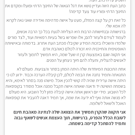
כתב העת היווה ועדיין נושא את דגל הגאווה של החינוך הדתי ופועלו ומקדם את
החינוך הדתי ומוריו עוד צעד קדימה!
כל זאת רק על קצה המזלג, מעט על אישה מדהימה ואדירה שאני גאה לקרוא
לה אמא שלי.
ברגישותה ובנחישותה הרבות היא הצליחה לגעת בכל כך הרבה אנשים,
לעמוד לצידם ולעזור להם; אלו שפרשו בשל בעיות רפואיות ועוד, לצד מורים
שלמדו והשכילו בזכות המידע שקיבלו מכתב העת אתרוג. בדמותה ובאישיותה
האופטימית והחייכנית היא זכורה לכולם כאוהבת אדם.
אני תקווה שגם באמצעות קרן זו שעל שמה, היא תמשיך לתמוך ולעזור
לאנשים להצליח, ותעלה להם חיוך ניצחון על הפנים.
אחת התכונות המיוחדות שלה היתה המתן בסתר והצניעות. מעולם לא
התגאתה ותמיד נתנה את הבמה לכולם, לכן קיבלה הערכה וכבוד. ידוע לנו כי
היתה אישה ערירית שהיה לה קושי להכין אוכל. מישהו פנה בסתר לאימא, והיא
בשמחה הושיטה יד ודאגה שאותה אישה תקבל ממנה אוכל מסודר בקופסאות
לכל השבוע. מידי יום ראשון אותה אישה קיבלה מזון לכל השבוע. היא מעולם
לא פגשה אותה ואף לא ידעה את שמה, אך תמיד דאגה להעביר את קופסאות
האוכל ולשאול לשלומה.
אני תקווה שהקרן תמשיך את הצוואה שלה לנתינה מאהבת חינם
לטובת הכלל והפרט, ברגישות, תוך העצמת אנשים לשאוף גבוה
ותמיד להסתכל קדימה בשמחה.