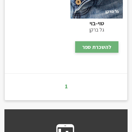
טוי-בוי
גל ברקן
להשכרת ספר
1