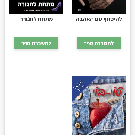
להיסחף עם האהבה
מתחת לחגורה
להשכרת ספר
להשכרת ספר
מ
ו
ש
א
ל
י
ו
ת
ב
ר