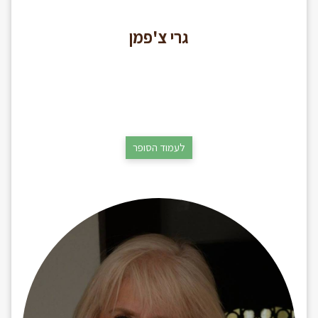
גרי צ'פמן
לעמוד הסופר