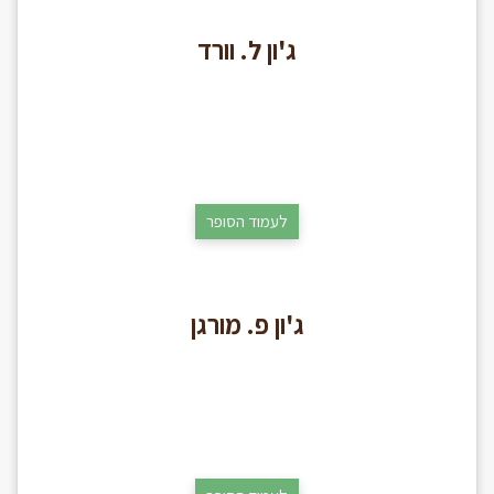
ג'ון ל. וורד
לעמוד הסופר
ג'ון פ. מורגן