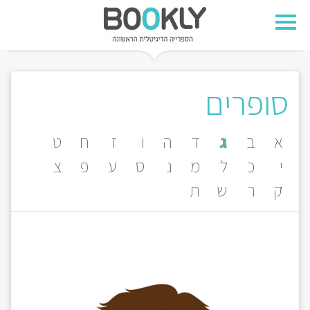
סופרים
א
ב
ג
ד
ה
ו
ז
ח
ט
י
כ
ל
מ
נ
ס
ע
פ
צ
ק
ר
ש
ת