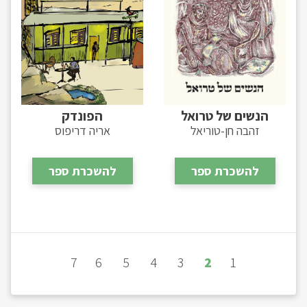
הנשים של טרואל
הפונדק
זהבה חן-טוריאל
אריה דריפוס
להשכרת ספר
להשכרת ספר
7
6
5
4
3
2
1