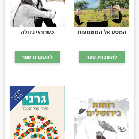
המסע אל המשמעות
כשתהיי גדולה
להשכרת ספר
להשכרת ספר
מ
ו
ש
א
ל
י
ו
ת
ב
ר