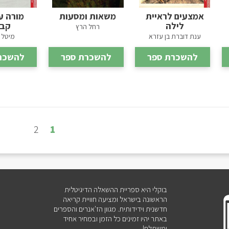
אמצעים לראיית
משאות ומסעות
מורה ע
לילה
קבל
רחל הרץ
ענת דוברת בן עזרא
מיטל 
להשכרת ספר
להשכרת ספר
להשכר
2
1
בוקלי היא ספריית ההשאלה הדיגיטלית
הראשונה בישראל ומציעה חוויית קריאה
חדשנית וידידותית. מגוון הז'אנרים והספרים
באתר יהיו זמינים כל הזמן ובמחיר אחיד
ומשתלם!