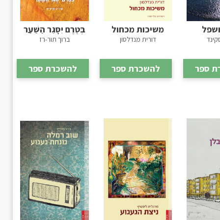
ושפל
משיכות מכחול
בְּטֶרֶם יִסָּגֵר הַשַּׁעַר
סקינד
דורית מנדלסון
ברוך תור-רז
ת ספר
להשכרת ספר
להשכרת ספר