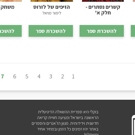
קשרים נסתרים -
הזיפים של לזרוס
משחק ה
חלק א'
לימור מויאל
להשכרת ספר
להשכרת ספר
להשכר
7
6
5
4
3
2
1
בוקלי היא ספריית ההשאלה הדיגיטלית
הראשונה בישראל ומציעה חוויית קריאה
חדשנית וידידותית. מגוון הז'אנרים והספרים
באתר יהיו זמינים כל הזמן ובמחיר אחיד
ומשתלם!