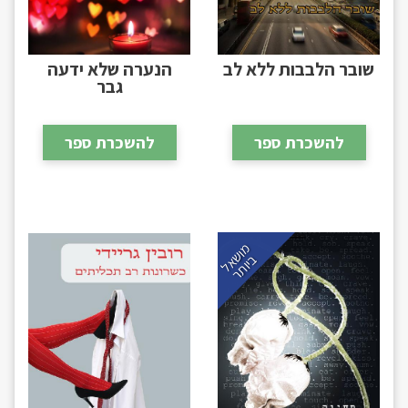
שובר הלבבות ללא לב
הנערה שלא ידעה
גבר
להשכרת ספר
להשכרת ספר
מ
ו
ש
א
ל
י
ו
ת
ב
ר