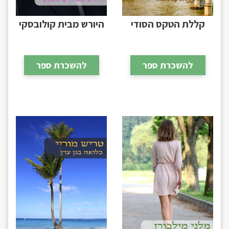
קללת הטקס הסודי
היורש מבית קולובסקי
להשכרת ספר
להשכרת ספר