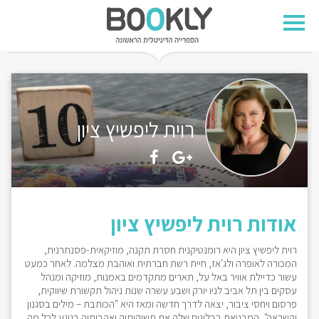
רוית ליפשיץ ציון
אודות רוית ליפשיץ ציון
רוית ליפשיץ ציון היא רומנטיקנית חסרת תקנה, מוזיקאית-פסנתרנית,
המכורה לאופרה ולג'אז, חיית רשת חברתית ואוהבת מצלמה. לאחר כמעט
עשור כדיילת אוויר באל על, תארים מתקדמים באמנות, מוזיקה ומנהל
עסקים בין תל אביב לניו יורק ושבע עשרה שנות ניהול תקשורת שיווקית,
פרסום ויחסי ציבור, יצאה לדרך חדשה ומאז היא "הכותבת – מילים בסגנון
והשראה", המבטאת בבלוגים שלה את תשוקותיה ואהבותיה בנוגע לכל מה