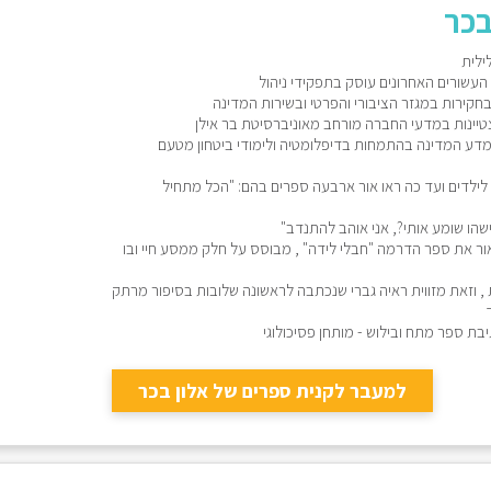
בכר
העשורים האחרונים עוסק בתפקידי ניהול
חקירות במגזר הציבורי והפרטי ובשירות המדינה
סמך לתואר שני M.A במדע המדינה בהתמחות בדיפלומטיה ולימודי ביטחון מטעם
לילדים ועד כה ראו אור ארבעה ספרים בהם: "הכל מתחיל
שהו שומע אותי?, אני אוהב להתנדב"
2 הוצאתי לאור את ספר הדרמה "חבלי לידה" , מבוסס על חלק ממסע חיי ובו
ת , וזאת מזווית ראיה גברי שנכתבה לראשונה שלובות בסיפור מרתק
בת ספר מתח ובילוש - מותחן פסיכולוגי
למעבר לקנית ספרים של אלון בכר