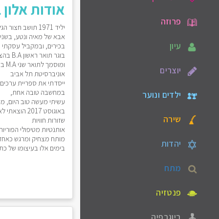
אודות אלון 
פרוזה
יליד 1971 תושב חצור הגלילית
אבא של מאיה ונטע, בשני 
עיון
בכירים, ובמקביל עסקתי ב
בוגר תואר ראשון B.A בהצטיינות במדעי החברה מורחב מאוניברסיטת בר אילן
ומו
יוצרים
אוניברסיטת תל אביב
ייסדתי את ספריית ערכים 
במחשבה טובה אחת,
ילדים ונוער
עשיתי מעשה טוב היום, מי
באוגוסט 017
שירה
שזורות חוויות
אותנטיות מטיפולי הפוריו
מותח מצחיק ומרגש כאחד
יהדות
בימים אלו בעיצומו של כתי
מתח
פנטזיה
ביוגרפיה