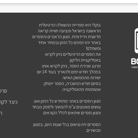
בוקלי היא ספריית ההשאלה הדיגיטלית
הראשונה בישראל ומציעה חוויית קריאה
חדשנית וידידותית. מגוון הז'אנרים והספרים
באתר יהיו זמינים כל הזמן ובמחיר אחיד
ומשתלם!
את הספרים הדיגיטליים ניתן לקרוא
באפליקציית הליקון.
מרגע שכירת הספר, ניתן לקרוא אותו
במהלך חודש ימים ולהאריך בעוד 14 יום
ישירות מהממשק האישי.
בסיום חודש ההשכרה, הספר יימחק
אוטומטית מהאפליקציה.
סרטו
מגוון הספרים באתר מתחדש כל הזמן ואנו
כיצד לקר
עושים מאמצים ע"מ להמשיך ולספק מבחר
הט
ומגוון ספרים שיתאים לכלל הקוראים.
הספרים יהיו נגישים בכל שעות היום, במגוון
מכשירים.
ש