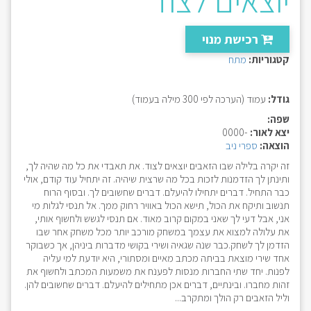
יוצאים לצוד
רכישת מנוי
קטגוריות:
מתח
גודל:
עמוד (הערכה לפי 300 מילה בעמוד)
שפה:
יצא לאור:
-0000
הוצאה:
ספרי ניב
זה יקרה בלילה שבו הזאבים יוצאים לצוד. את תאבדי את כל מה שהיה לך,
ותינתן לך הזדמנות לזכות בכל מה שרצית שיהיה. זה יתחיל עוד קודם, אולי
כבר התחיל. דברים יתחילו להיעלם. דברים שחשובים לך. ובסוף הרוח
תנשוב ותיקח את הכול, תישא הכול באוויר רחוק ממך. אל תנסי לגלות מי
אני, אבל דעי לך שאני במקום קרוב מאוד. אם תנסי לגשש ולחשוף אותי,
את עלולה למצוא את עצמך במשחק מורכב יותר מכל משחק אחר שבו
הזדמן לך לשחק.כבר שנה שגאיה ושירי בקושי מדברות ביניהן, אך כשבוקר
אחד שירי מוצאת בביתה מכתב מאיים ומסתורי, היא יודעת למי עליה
לפנות. יחד שתי החברות מנסות לפענח את משמעות המכתב ולחשוף את
זהות מחברו. ובינתיים, דברים אכן מתחילים להיעלם. דברים שחשובים להן.
וליל הזאבים רק הולך ומתקרב...