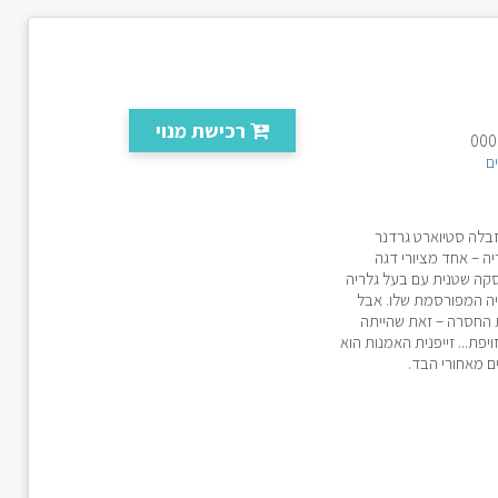
רכישת מנוי
ם
זבלה סטיוארט גרדנר
ה – אחד מציורי דגה
עסקה שטנית עם בעל גלריה
יה המפורסמת שלו. אבל
 החסרה – זאת שהייתה
פת... זייפנית האמנות הוא
 מאחורי הבד.