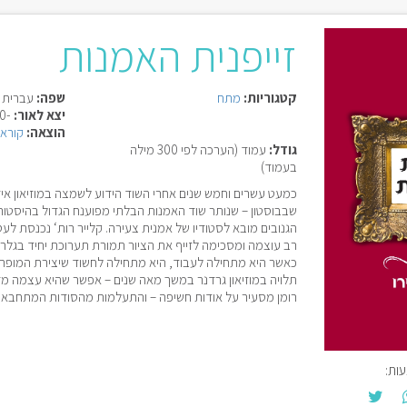
זייפנית האמנות
קטגוריות:
מתח
שפה:
עברית
יצא לאור:
-0000
הוצאה:
קוראי
גודל:
עמוד (הערכה לפי 300 מילה
בעמוד)
כמעט עשרים וחמש שנים אחרי השוד הידוע לשמצה במוזיאון אי
שבבוסטון – שנותר שוד האמנות הבלתי מפוענח הגדול בהיסטורי
הגנובים מובא לסטודיו של אמנית צעירה. קלייר רות‘ נכנסת ל
רב עוצמה ומסכימה לזייף את הציור תמורת תערוכת יחיד בגלר
כאשר היא מתחילה לעבוד, היא מתחילה לחשוד שיצירת המופת
תלויה במוזיאון גרדנר במשך מאה שנים – אפשר שהיא עצמה מזוי
רומן מסעיר על אודות חשיפה – והתעלמות מהסודות המתחבאים
ות: