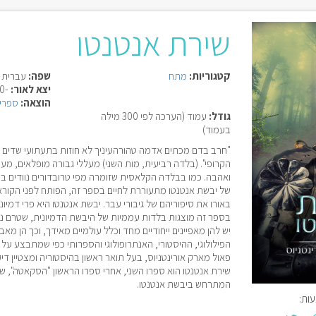
שירת אנטנטו
קטגוריות:
מתח
שפה:
עברית
יצא לאור:
-0000
הוצאה:
ספרי 
גודל:
עמוד (הערכה לפי 300 מילה
בעמוד)
"חרב בדם מכתים אדמה טהורהעיניך לא חוזות בתעתועי שדים ה
הקרופי". (בלדה רביעית, מות השני) מעללי גבורה מופלאים, מע
ואהבה. כמו בבלדה הקלאסית שזומרה מפי טרובדורים נוודים בי
של יבשת אנטנטו מתעוררת לחיים בספר זה, הפותח לפני הקורא 
באורו את סיפוריהם של גיבורי עבר. יבשת אנטנטו היא פרי דמיונ
בספר זה מוצגות בלדות עממיות של היבשת הדמיונית, שטרם נערכ
יש להן מאפיינים ייחודיים מחד וכלל עולמיים מאידך, וכך הן מא
הפילולוגי, ההיסטורי, האנתרופולוגי והספרותי כפי שמתבצע על 
פאול מארק אורינטניוס, בעל תואר ראשון בהיסטוריה ומצטיין דיק
שירת אנטנטו הוא ספרו השני, אחרי ספרו הראשון "הסקאטה",
המתרחש ביבשת אנטנטו.
ות: