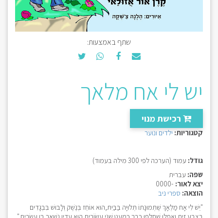
שתף באמצעות:
יש לי אח מלאך
רכישת מנוי
קטגוריות:
ילדים ונוער
גודל:
עמוד (הערכה לפי 300 מילה בעמוד)
שפה:
עברית
יצא לאור:
-0000
הוצאה:
ספרי ניב
"יֵשׁ לִי אָח מַלְאָךְ שֶׁתְּמוּנָתוֹ תְּלוּיָה בַּבַּיִת, הוּא אוֹחֵז בְּנֶשֶׁק וְלָבוּשׁ בִּבְגָדִים
בְּצֶבַע זַיִת. וַאֲפִלּוּ שֶׁחָלְפוּ כְּבָר כִּמְעַט שְׁנֵי עֲשׂוֹרִים, הוּא עֲדַיִן נִשְׁאָר בֶּן עֶשְׂרִים."