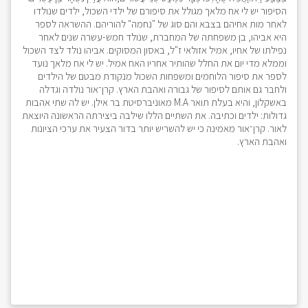
הסיפור יש לי אח מלאך מגולל את סיפורם של ילדי השכול, ילדים שנולדו
לאחר מות אחיהם בצבא והם סוג של "נחמה" להוריהם. ההשראה לספר
היא אביהו, בן משפחתה של המחברת, שנולד חמש-עשרה שנים לאחר
נפילתו של אחיו, אמיל אזולאי ז"ל, באסון המסוקים. אביהו נולד לצד השכול
וממלא מדי יום את החלל שהותיר אחריו האח אמיל. יש לי אח מלאך נועד
לספר את סיפור הלוחמים ומשפחות השכול מנקודת מבטם של הילדים
ולחבר גם אותם לסיפור של גבורה ואהבת הארץ. קרן־אור נולדה וגדלה
באשקלון, והיא בעלת תואר M.A מאוניברסיטת בר אילן. יש לה שתי אהבות
גדולות: ילדים וכתיבה. את השתיים הללו שילבה ביצירתה הראשונה היוצאת
לאור. קרן־אור מאמינה כי יש להשריש יותר בדור הצעיר את ערכי הציונות
ואהבת הארץ.